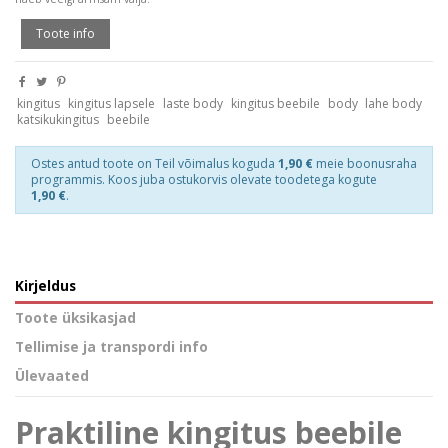
Toote info
kingitus
kingitus lapsele
laste body
kingitus beebile
body
lahe body
katsikukingitus
beebile
Ostes antud toote on Teil võimalus koguda
1,90 €
meie boonusraha
programmis. Koos juba ostukorvis olevate toodetega kogute
1,90 €
.
Kirjeldus
Toote üksikasjad
Tellimise ja transpordi info
Ülevaated
Praktiline kingitus beebile