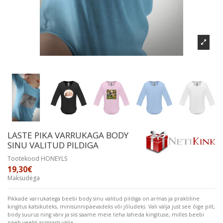
LASTE PIKA VARRUKAGA BODY
SINU VALITUD PILDIGA
Tootekood
HONEYLS
19,30€
Maksudega
Pikkade varrukatega beebi body sinu valitud pildiga on armas ja praktiline
kingitus katsikuteks, minisünnipäevadeks või jõludeks. Vali välja just see õige pilt,
body suurus ning värv ja siis saame meie teha laheda kingituse, milles beebi
näeb veelgi armsam välja.