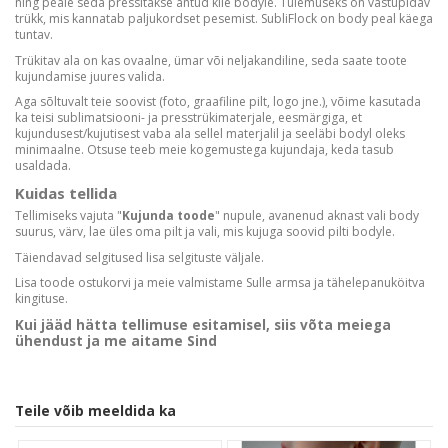
ning peale seda pressitakse antud kile bodyle. Tulemuseks on vastupidav
trükk, mis kannatab paljukordset pesemist. SubliFlock on body peal käega
tuntav.
Trükitav ala on kas ovaalne, ümar või neljakandiline, seda saate toote
kujundamise juures valida.
Aga sõltuvalt teie soovist (foto, graafiline pilt, logo jne.), võime kasutada
ka teisi sublimatsiooni- ja presstrükimaterjale, eesmärgiga, et
kujundusest/kujutisest vaba ala sellel materjalil ja seeläbi bodyl oleks
minimaalne. Otsuse teeb meie kogemustega kujundaja, keda tasub
usaldada.
Kuidas tellida
Tellimiseks vajuta "
Kujunda toode
" nupule, avanenud aknast vali body
suurus, värv, lae üles oma pilt ja vali, mis kujuga soovid pilti bodyle.
Täiendavad selgitused lisa selgituste väljale.
Lisa toode ostukorvi ja meie valmistame Sulle armsa ja tähelepanuköitva
kingituse.
Kui jääd hätta tellimuse esitamisel, siis võta meiega
ühendust ja me aitame Sind
Teile võib meeldida ka