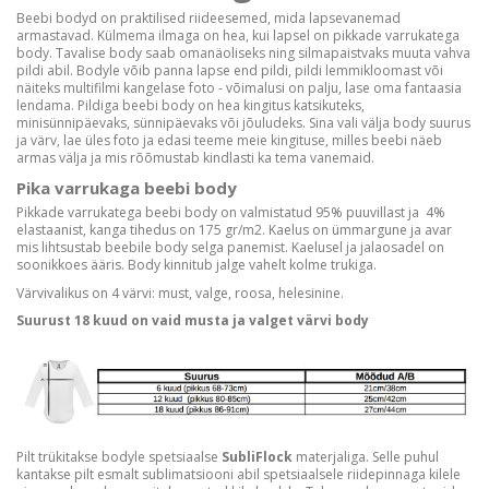
Beebi bodyd on praktilised riideesemed, mida lapsevanemad
armastavad. Külmema ilmaga on hea, kui lapsel on pikkade varrukatega
body. Tavalise body saab omanäoliseks ning silmapaistvaks muuta vahva
pildi abil. Bodyle võib panna lapse end pildi, pildi lemmikloomast või
näiteks multifilmi kangelase foto - võimalusi on palju, lase oma fantaasia
lendama. Pildiga beebi body on hea kingitus katsikuteks,
minisünnipäevaks, sünnipäevaks või jõuludeks. Sina vali välja body suurus
ja värv, lae üles foto ja edasi teeme meie kingituse, milles beebi näeb
armas välja ja mis rõõmustab kindlasti ka tema vanemaid.
Pika varrukaga beebi body
Pikkade varrukatega beebi body on valmistatud 95% puuvillast ja 4%
elastaanist, kanga tihedus on 175 gr/m2. Kaelus on ümmargune ja avar
mis lihtsustab beebile body selga panemist. Kaelusel ja jalaosadel on
soonikkoes ääris. Body kinnitub jalge vahelt kolme trukiga.
Värvivalikus on 4 värvi: must, valge, roosa, helesinine.
Suurust 18 kuud on vaid musta ja valget värvi body
Pilt trükitakse bodyle spetsiaalse
SubliFlock
materjaliga. Selle puhul
kantakse pilt esmalt sublimatsiooni abil spetsiaalsele riidepinnaga kilele