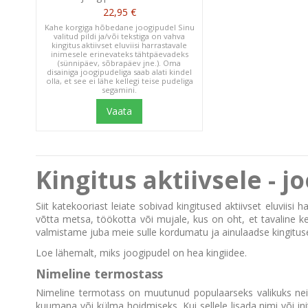
22,95 €
Kahe korgiga hõbedane joogipudel Sinu
valitud pildi ja/või tekstiga on vahva
kingitus aktiivset eluviisi harrastavale
inimesele erinevateks tähtpäevadeks
(sünnipäev, sõbrapäev jne.). Oma
disainiga joogipudeliga saab alati kindel
olla, et see ei lähe kellegi teise pudeliga
segamini.
Vaata
Kingitus aktiivsele - 
Siit katekooriast leiate sobivad kingitused aktiivset eluviisi
võtta metsa, töökotta või mujale, kus on oht, et tavaline ker
valmistame juba meie sulle kordumatu ja ainulaadse kingituse. 
Loe lähemalt, miks joogipudel on hea kingiidee.
Nimeline termostass
Nimeline termotass on muutunud populaarseks valikuks neile
kuumana või külma hoidmiseks. Kui sellele lisada nimi või in