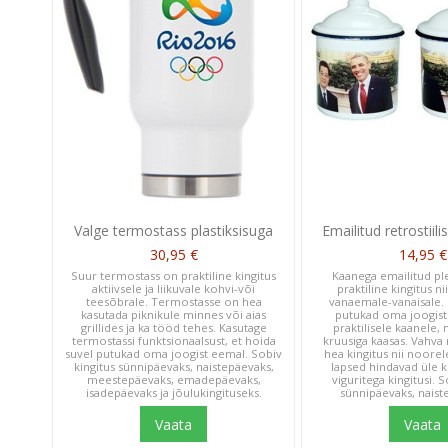
Valge termostass plastiksisuga
Emailitud retrostiili
30,95 €
14,95 €
Suur termostass on praktiline kingitus
Kaanega emailitud pl
aktiivsele ja liikuvale kohvi-või
praktiline kingitus ni
teesõbrale. Termostasse on hea
vanaemale-vanaisale.
kasutada piknikule minnes või aias
putukad oma joogist
grillides ja ka tööd tehes. Kasutage
praktilisele kaanele,
termostassi funktsionaalsust, et hoida
kruusiga kaasas. Vahva
suvel putukad oma joogist eemal. Sobiv
hea kingitus nii noorel
kingitus sünnipäevaks, naistepäevaks,
lapsed hindavad üle k
meestepäevaks, emadepäevaks,
viguritega kingitusi. S
isadepäevaks ja jõulukingituseks.
sünnipäevaks, naiste
Vaata
Vaata