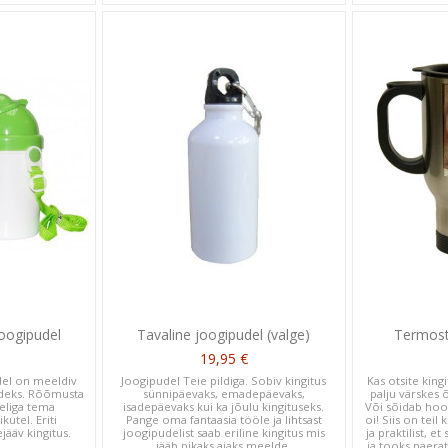
joogipudel
Tavaline joogipudel (valge)
Termost
19,95 €
udel on meeldiv
Joogipudel Teie pildiga. Sobiv kingitus
Kas otsite kingi
udeks. Rõõmusta
sünnipäevaks, emadepäevaks,
palju värskes 
eliga tema
isadepäevaks kui ka jõulu kingituseks.
Või sõidab hoop
kutel. Eriti
Pange oma fantaasia tööle ja lihtsast
oi! Siis on teil 
ääv kingitus.
joogipudelist saab eriline kingitus mis
ja praktilist, e
jääb pikaks ajaks meelde.
ja tooks naerat