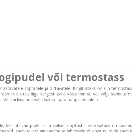
joogipudel või termostass
 harrastavatele sõpradele ja tuttavatele. Kingitusteks on siin termosta
aamiline kruus liiga kergesti katki võiks minna. Vali välja sobiv ter
Või kui liiga hea välja kukub - jäta hoopis endale :)
, kes otsivad praktilist ja stiilset kingitust. Termosetass on kaa
itsiaalid, saab sellest ainulaadne ja läbimõeldud kingitus, mida saab 