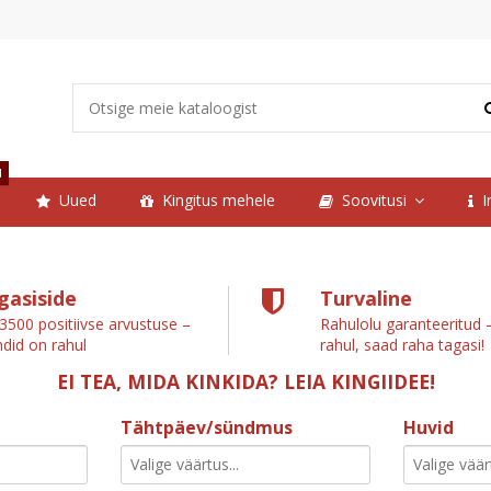
d
Uued
Kingitus mehele
Soovitusi
I
gasiside
Turvaline
 3500 positiivse arvustuse –
Rahulolu garanteeritud –
ndid on rahul
rahul, saad raha tagasi!
EI TEA, MIDA KINKIDA? LEIA KINGIIDEE!
Tähtpäev/sündmus
Huvid