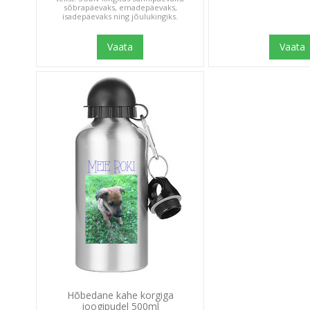
sõbrapäevaks, emadepäevaks,
isadepäevaks ning jõulukingiks.
Vaata
Vaata
Hõbedane kahe korgiga
joogipudel 500ml