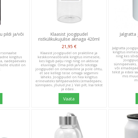
 pildi ja/või
Klaasist joogipudel
Jalgratta
a
ristkülikukujulise aknaga 420ml
21,95 €
Jalgratta joogip
kingitus inimese
ersonaalse
Klaasist joogipudel on praktiline ja
ning kes sõid
adne kingitus
keskkonnasõbralik kingitus inimesele,
Joogipud
a, isadepäevaks
kes liigub palju ringi ning on aktiivse
sünnipäevaks, 
kelle elustiil on
eluviisiga. Oma pildi ja/või tekstiga
või emadepäeva
.
joogipudel on omanäoline ja pole ohtu,
tekst ja edasi 
et see kellegi teise omaga segamini
mis muuda
läheks. Joogipudel on hea kingitus
m
erinevateks tähtpäevadeks (emadepäev,
sünnipäev, jõulud jne.). Vali pilt, lisa tekst
ja edasi...
Vaata