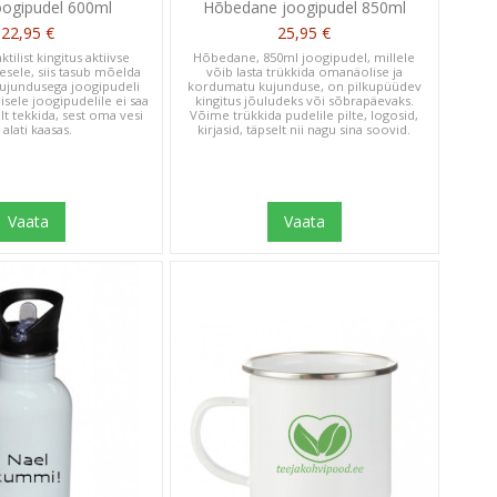
oogipudel 600ml
Hõbedane joogipudel 850ml
22,95 €
25,95 €
ktilist kingitus aktiivse
Hõbedane, 850ml joogipudel, millele
mesele, siis tasub mõelda
võib lasta trükkida omanäolise ja
ujundusega joogipudeli
kordumatu kujunduse, on pilkupüüdev
isele joogipudelile ei saa
kingitus jõuludeks või sõbrapäevaks.
t tekkida, sest oma vesi
Võime trükkida pudelile pilte, logosid,
 alati kaasas.
kirjasid, täpselt nii nagu sina soovid.
Vaata
Vaata