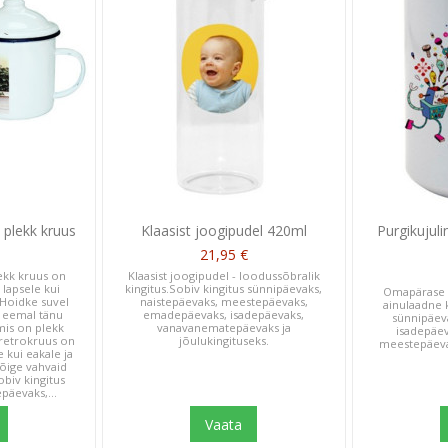
s plekk kruus
Klaasist joogipudel 420ml
Purgikujuli
21,95 €
ekk kruus on
Klaasist joogipudel - loodussõbralik
i lapsele kui
kingitus.Sobiv kingitus sünnipäevaks,
Omapärase d
 Hoidke suvel
naistepäevaks, meestepäevaks,
ainulaadne k
 eemal tänu
emadepäevaks, isadepäevaks,
sünnipäev
 mis on plekk
vanavanematepäevaks ja
isadepäev
 retrokruus on
jõulukingituseks.
meestepäevak
e kui eakale ja
õige vahvaid
obiv kingitus
päevaks,...
Vaata