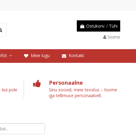
Ostukorv:
/
Tühi
Sisene
nfot
Meie lugu
Kontakt
Personaalne
 kui pole
Sinu soovid, meie teostus – loome
iga tellimuse personaalselt.