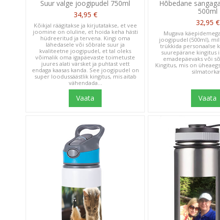
Suur valge joogipudel 750ml
Hõbedane sangaga
500ml
34,95 €
32,95 €
Kõikjal räägitakse ja kirjutatakse, et vee
joomine on oluline, et hoida keha hästi
Mugava käepidemeg
hüdreeritud ja tervena. Kingi oma
joogipudel (500ml), mil
lähedasele või sõbrale suur ja
trükkida personaalse 
kvaliteetne joogipudel, et tal oleks
suurepärane kingitus 
võimalik oma igapäevaste toimetuste
emadepäevaks või sõ
juures alati värsket ja puhtast vett
Kingitus, mis on üheaegse
endaga kaasas kanda. See joogipudel on
silmatorka
super loodussäästlik kingitus, mis aitab
vähendada...
Vaata
Vaata