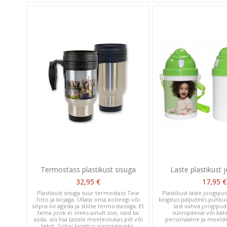
Termostass plastikust sisuga
Laste plastikust 
32,95 €
17,95 €
Plastikust sisuga suur termostass Teie
Plastikust laste joogip
foto ja kirjaga. Üllata oma kolleegi või
kingitus paljudeks puhk
sõpra nii ägeda ja stiilse termostassiga. Et
last vahva joogipud
tema jook ei oleks ainult soe, vaid ka
sünnipäeval või katsi
süda, siis lisa tassile meeleolukas pilt või
personaalne ja meeldej
tekst. Sobiv kingitus sünnipäevaks,