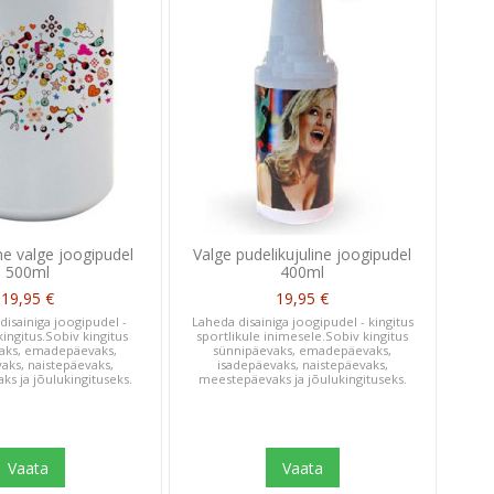
ne valge joogipudel
Valge pudelikujuline joogipudel
500ml
400ml
19,95 €
19,95 €
isainiga joogipudel -
Laheda disainiga joogipudel - kingitus
ingitus.Sobiv kingitus
sportlikule inimesele.Sobiv kingitus
aks, emadepäevaks,
sünnipäevaks, emadepäevaks,
aks, naistepäevaks,
isadepäevaks, naistepäevaks,
s ja jõulukingituseks.
meestepäevaks ja jõulukingituseks.
Vaata
Vaata