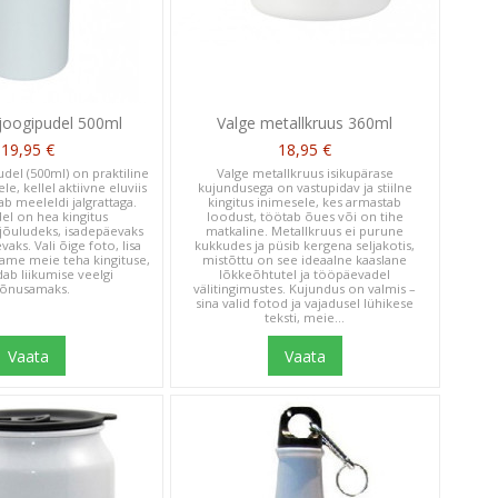
 joogipudel 500ml
Valge metallkruus 360ml
19,95 €
18,95 €
udel (500ml) on praktiline
Valge metallkruus isikupärase
le, kellel aktiivne eluviis
kujundusega on vastupidav ja stiilne
ab meeleldi jalgrattaga.
kingitus inimesele, kes armastab
el on hea kingitus
loodust, töötab õues või on tihe
jõuludeks, isadepäevaks
matkaline. Metallkruus ei purune
ks. Vali õige foto, lisa
kukkudes ja püsib kergena seljakotis,
saame meie teha kingituse,
mistõttu on see ideaalne kaaslane
b liikumise veelgi
lõkkeõhtutel ja tööpäevadel
õnusamaks.
välitingimustes. Kujundus on valmis –
sina valid fotod ja vajadusel lühikese
teksti, meie...
Vaata
Vaata