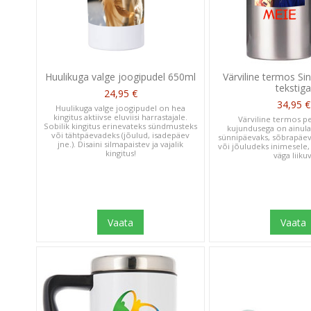
Huulikuga valge joogipudel 650ml
Värviline termos Sinu
tekstig
24,95 €
34,95 €
Huulikuga valge joogipudel on hea
kingitus aktiivse eluviisi harrastajale.
Värviline termos p
Sobilik kingitus erinevateks sündmusteks
kujundusega on ainula
või tähtpäevadeks (jõulud, isadepäev
sünnipäevaks, sõbrapäev
jne.). Disaini silmapaistev ja vajalik
või jõuludeks inimesele, 
kingitus!
väga liikuv
Vaata
Vaata