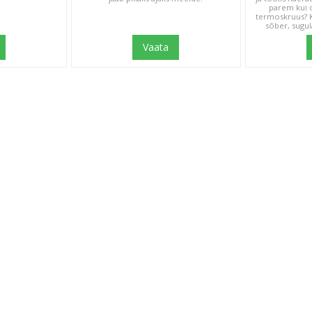
parem kui
termoskruus? K
sõber, sugul
Vaata