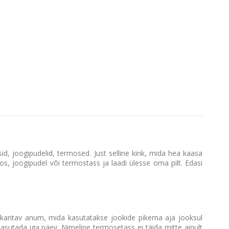
ssid, joogipudelid, termosed. Just selline kink, mida hea kaasa
mos, joogipudel või termostass ja laadi ülesse oma pilt. Edasi
saskantav anum, mida kasutatakse jookide pikema aja jooksul
kasutada iga päev. Nimeline termosetass ei täida mitte ainult