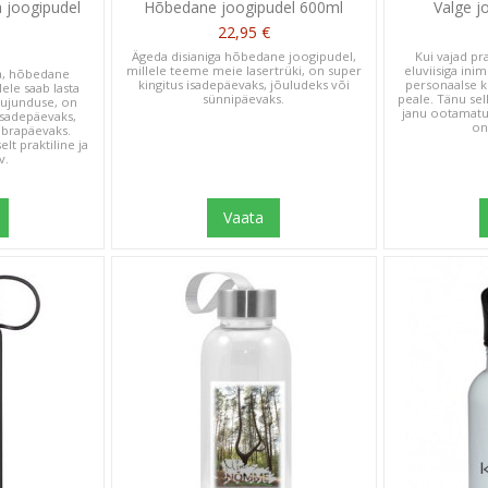
 joogipudel
Hõbedane joogipudel 600ml
Valge j
22,95 €
Ägeda disianiga hõbedane joogipudel,
Kui vajad pra
millele teeme meie lasertrüki, on super
eluviisiga ini
a, hõbedane
kingitus isadepäevaks, jõuludeks või
personaalse k
lele saab lasta
sünnipäevaks.
peale. Tänu sell
kujunduse, on
janu ootamatul
isadepäevaks,
on
brapäevaks.
lt praktiline ja
v.
Vaata