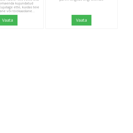
 omaenda kujundatud
ujutage ette, kuidas teie
ane või töökaaslane...
Vaata
Vaata