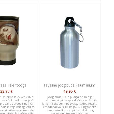
ass Teie fotoga
Tavaline joogipudel (alumiinium)
22,95 €
19,95 €
tust inimesele, kes viibib
Joogipudel Teie pildiga on hea ja
õhus või kuskil töökojas?
praktiline kingitus spordisõbrale. Sobib
is palju autoga ringi? Oi-
kinkimiseks sünnipäevaks, isadepäevaks,
kindlasti vaja midagi erilist
emadepäevaks kui ka jõulu kingituseks.
t see kingitus jääks meelde
Lisage omalt poolt pilt ja tekst ning
use näole. Mis võiks olla
parim kingitus ongi olemas.