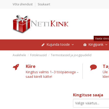
Võta ühendust
Sisukaart
Vaata idei
Kujunda toode
Kingipank
Avalehele
Fotokruusid
Termostassid ja joogipudelid
Kiire
Ta
Kingitus valmis 1–3 tööpäevaga –
Üle
saad kiirelt kätte!
klie
Kingituse saaja