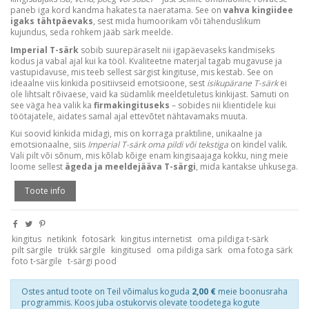
paneb iga kord kandma hakates ta naeratama. See on
vahva kingiidee
igaks tähtpäevaks
, sest mida humoorikam või tähenduslikum
kujundus, seda rohkem jääb särk meelde.
Imperial T-särk
sobib suurepäraselt nii igapäevaseks kandmiseks
kodus ja vabal ajal kui ka tööl. Kvaliteetne materjal tagab mugavuse ja
vastupidavuse, mis teeb sellest särgist kingituse, mis kestab. See on
ideaalne viis kinkida positiivseid emotsioone, sest
isikupärane T-särk
ei
ole lihtsalt rõivaese, vaid ka südamlik meeldetuletus kinkijast. Samuti on
see väga hea valik ka
firmakingituseks
– sobides nii klientidele kui
töötajatele, aidates samal ajal ettevõtet nähtavamaks muuta.
Kui soovid kinkida midagi, mis on korraga praktiline, unikaalne ja
emotsionaalne, siis
Imperial T-särk oma pildi või tekstiga
on kindel valik.
Vali pilt või sõnum, mis kõlab kõige enam kingisaajaga kokku, ning meie
loome sellest
ägeda ja meeldejääva T-särgi
, mida kantakse uhkusega.
Toote info
kingitus
netikink
fotosärk
kingitus internetist
oma pildiga t-särk
pilt särgile
trükk särgile
kingitused
oma pildiga särk
oma fotoga särk
foto t-särgile
t-särgi pood
Ostes antud toote on Teil võimalus koguda
2,00 €
meie boonusraha
programmis. Koos juba ostukorvis olevate toodetega kogute