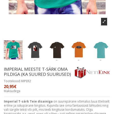
IMPERIAL MEESTE T-SÄRK OMA
PILDIGA (KA SUURED SUURUSED)
Tootekood
IMPER2
20,95€
Maksudega
Imperial T-särk Teie disainiga
on suurepärane võimalus luua tõeliselt
eriline ja isikupärane kingitus. Kujunda see oma fantaasiast lähtudes ning
vali särgile tekst või pilt, mis teeb kingituse kordumatuks. Olgu
kingisaajaks
isa, vend, poeg või sõber
– just selline omanäoline rõivaese