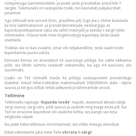
riidepinnaga (sametine) kilele. Ja peale seda pressitakse antud kile T-
särgile. Tulemuseks on vastupidav trükk, mis kannatab paljukordset
pesemist.
Aga sõltuvalt teie soovist (foto, graafiline pilt, logo jne.), võime kasutada
ka teisi sublimatsiooni- ja presstrükimaterjale, eesmärgiga, et
kujundusest/kujutisest vaba ala sellel materjalil ja seeläbi t-särgil oleks
minimaalne. Otsuse teeb meie kogemustega kujundaja, keda tasub
usaldada.
Trükitav ala on kas ovaalne, ümar või neljakandiline, seda saate toote
kujundamise juures valida.
Esmases hinnas on arvestatud A5 suurusega pildiga. Kui valite väiksema
pildi, siis läheb summa vastavalt väiksemaks, kui aga A4 suuruses, siis
suuremaks.
Lisaks on Teil võimalik lisada ka pildiga vastaspoolele presstrükiga
lisatekst. Antud tekst trükitakse maksimaalselt 300x300mm alale - täpne
suurus ja kõrgus sõltub teksti pikkusest ja tähemärkide arvust.
Tellimine
Tellimiseks vajutage "
Kujunda toode
" nupule, avanenud aknast valige
särgi suurus, särgi värv, pildi suurus ja asukoht ning lisage enda pilt. Kui
Teil on erisoove kujunduse või asukohe kohta, siis pange see kirja
selgituste väljale.
Kui jääte hätta tellimuse vormistamisel, siis võtke meiega ühendust.
Edasi valmistame juba meie Teile
võrratu t-särgi
!