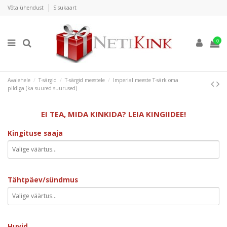
Võta ühendust
Sisukaart
0
Avalehele
T-särgid
T-särgid meestele
Imperial meeste T-särk oma
pildiga (ka suured suurused)
EI TEA, MIDA KINKIDA? LEIA KINGIIDEE!
Kingituse saaja
Tähtpäev/sündmus
Huvid