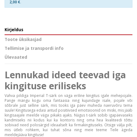
2,00 €
.
Kirjeldus
Toote üksikasjad
Tellimise ja transpordi info
Ülevaated
Lennukad ideed teevad iga
kingituse eriliseks
Vahva pildiga Imperial T-särk on väga eriline kingitus igale mehepojale.
Pange mängu kogu oma fantaasia ning kujundage isale, pojale või
sõbrale just selline särk, mis tooks iga päev muheda naeruvõru tema
suule! Kingitusega edasi antud positiivsed emotsioonid on miski, mis jääb
kingisaajale meelde väga pikaks ajaks. Nägus t-särk sobib igapäevaseks
kandmiseks nii kodus kui ka kontoris ning oma hea kvaliteedi tõttu
sobivad need polosärgid ideaalselt ka firmakingituseks. Otsige välja pilt,
mis ütleb rohkem, kui tuhat sõna ning meie teeme Teile ägeda
meeldejääva kingituse!