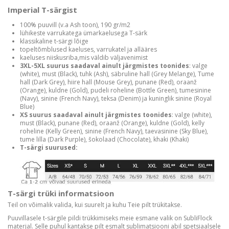
Imperial T-särgist
100% puuvill (v.a Ash toon), 190 gr/m2
lühikeste varrukatega ümarkaelusega T-särk
klassikaline t-särgi lõige
topeltõmblused kaeluses, varrukatel ja allääres
kaeluses niiskusriba,mis väldib väljavenimist
3XL-5XL suurus saadaval ainult järgmistes toonides
: valge
(white), must (Black), tuhk (Ash), säbruline hall (Grey Melange), Tume
hall (Dark Grey), hiire hall (Mouse Grey), punane (Red), oraanž
(Orange), kuldne (Gold), pudeli roheline (Bottle Green), tumesinine
(Navy), sinine (French Navy), teksa (Denim) ja kuninglik sinine (Royal
Blue)
XS suurus saadaval ainult järgmistes toonides
: valge (white),
must (Black), punane (Red), oraanž (Orange), kuldne (Gold), kelly
roheline (Kelly Green), sinine (French Navy), taevasinine (Sky Blue),
tume lilla (Dark Purple), šokolaad (Chocolate), khaki (Khaki)
T-särgi suurused:
T-särgi trüki informatsioon
Teil on võimalik valida, kui suurelt ja kuhu Teie pilt trükitakse.
Puuvillasele t-särgile pildi trükkimiseks meie esmane valik on SubliFlock
materjal. Selle puhul kantakse pilt esmalt sublimatsiooni abil spetsiaalsele