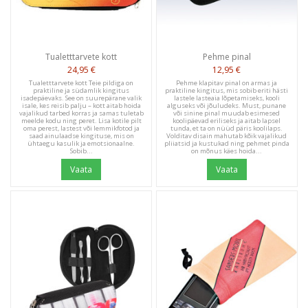
Tualetttarvete kott
Pehme pinal
24,95 €
12,95 €
Tualetttarvete kott Teie pildiga on
Pehme klapitav pinal on armas ja
praktiline ja südamlik kingitus
praktiline kingitus, mis sobib eriti hästi
isadepäevaks. See on suurepärane valik
lastele lasteaia lõpetamiseks, kooli
isale, kes reisib palju – kott aitab hoida
alguseks või jõuludeks. Must, punane
vajalikud tarbed korras ja samas tuletab
või sinine pinal muudab esimesed
meelde kodu ning peret. Lisa kotile pilt
koolipäevad eriliseks ja aitab lapsel
oma perest, lastest või lemmikfotod ja
tunda, et ta on nüüd päris koolilaps.
saad ainulaadse kingituse, mis on
Volditav disain mahutab kõik vajalikud
ühtaegu kasulik ja emotsionaalne.
pliiatsid ja kustukad ning pehmet pinda
Sobib...
on mõnus käes hoida...
Vaata
Vaata