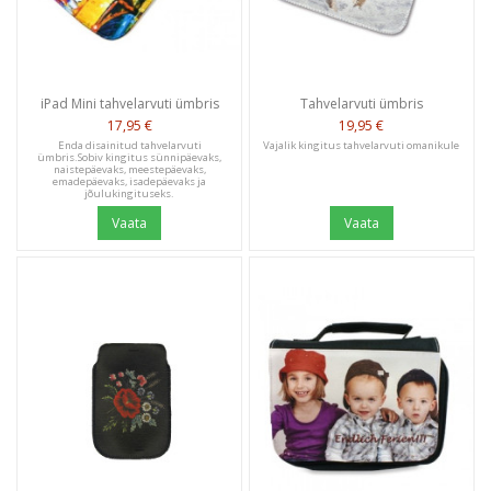
iPad Mini tahvelarvuti ümbris
Tahvelarvuti ümbris
17,95 €
19,95 €
Enda disainitud tahvelarvuti
Vajalik kingitus tahvelarvuti omanikule
ümbris.Sobiv kingitus sünnipäevaks,
naistepäevaks, meestepäevaks,
emadepäevaks, isadepäevaks ja
jõulukingituseks.
Vaata
Vaata