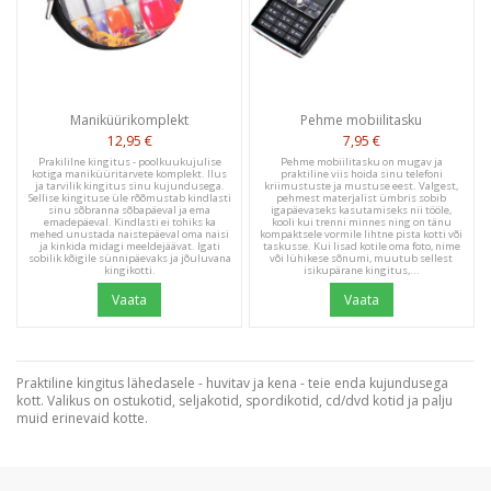
Maniküürikomplekt
Pehme mobiilitasku
12,95 €
7,95 €
Prakililne kingitus - poolkuukujulise
Pehme mobiilitasku on mugav ja
kotiga maniküüritarvete komplekt. Ilus
praktiline viis hoida sinu telefoni
ja tarvilik kingitus sinu kujundusega.
kriimustuste ja mustuse eest. Valgest,
Sellise kingituse üle rõõmustab kindlasti
pehmest materjalist ümbris sobib
sinu sõbranna sõbapäeval ja ema
igapäevaseks kasutamiseks nii tööle,
emadepäeval. Kindlasti ei tohiks ka
kooli kui trenni minnes ning on tänu
mehed unustada naistepäeval oma naisi
kompaktsele vormile lihtne pista kotti või
ja kinkida midagi meeldejäävat. Igati
taskusse. Kui lisad kotile oma foto, nime
sobilik kõigile sünnipäevaks ja jõuluvana
või lühikese sõnumi, muutub sellest
kingikotti.
isikupärane kingitus,...
Vaata
Vaata
Praktiline kingitus lähedasele - huvitav ja kena - teie enda kujundusega
kott. Valikus on ostukotid, seljakotid, spordikotid, cd/dvd kotid ja palju
muid erinevaid kotte.