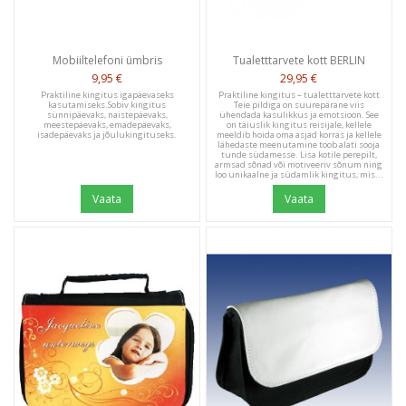
Mobiiltelefoni ümbris
Tualetttarvete kott BERLIN
9,95 €
29,95 €
Praktiline kingitus igapäevaseks
Praktiline kingitus – tualetttarvete kott
kasutamiseks.Sobiv kingitus
Teie pildiga on suurepärane viis
sünnipäevaks, naistepäevaks,
ühendada kasulikkus ja emotsioon. See
meestepäevaks, emadepäevaks,
on täiuslik kingitus reisijale, kellele
isadepäevaks ja jõulukingituseks.
meeldib hoida oma asjad korras ja kellele
lähedaste meenutamine toob alati sooja
tunde südamesse. Lisa kotile perepilt,
armsad sõnad või motiveeriv sõnum ning
loo unikaalne ja südamlik kingitus, mis...
Vaata
Vaata