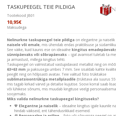
TASKUPEEGEL TEIE PILDIGA
Tootekood
JB01
10,95€
Maksudega
Nelinurkne taskupeegel teie pildiga
on elegantne ja naiseli
naisele või emale
, mis ühendab endas praktilisuse ja südamliku
See väike, kuid kaunis ese on ideaalne
kingitus emadepäevak
sünnipäevaks või sõbrapäevaks
– igal avamisel tuletab ta me
ja armastust, millega kingitus tehti.
Taskupeegel on valmistatud vastupidavast metallist ning on mõ
63×63 mm
ja paksusega umbes 7 mm. See sisaldab kahte kvalit
peeglit ning on hõlpsasti avatav. Teie valitud foto trükitakse
sublimatsioontrükiga metallplaadile
(trükitava ala suurus 
mis tagab kirkad värvid ja detailse kujutise. Soovi korral saab lis
või lühikese sõnumi, mis muudab kingituse veelgi personaalsema
soojemaks.
Miks valida nelinurkne taskupeegel kingituseks?
💖
Elegantne ja naiselik
– ideaalne kingitus igale kaunile na
hindab väikseid, ent tähendusrikkaid esemeid.
🎁
Personaalne ja eriline
– foto või sõnumiga peegel on a