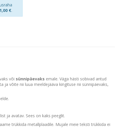
usraha
1,00 €
.
evaks või
sünnipäevaks
emale. Väga hästi sobivad antud
a ja võite nii luua meeldejääva kingituse nii sünnipäevaks,
elde.
ist ja avatav. Sees on kaks peeglit.
saame trükkida metallplaadile. Mujale meie teksti trükkida ei