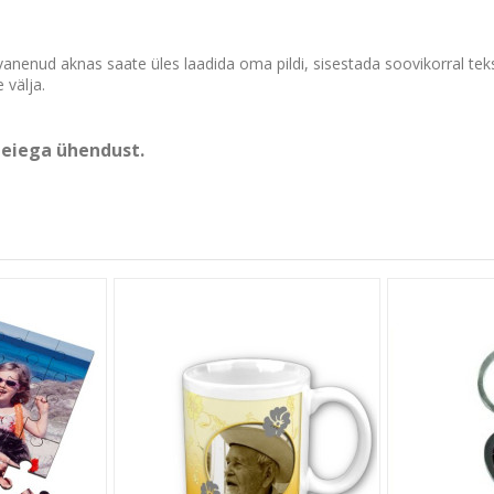
vanenud aknas saate üles laadida oma pildi, sisestada soovikorral tekst
e välja.
eiega ühendust
.
Customer Reviews
5
Write A Review
Based on 5 reviews