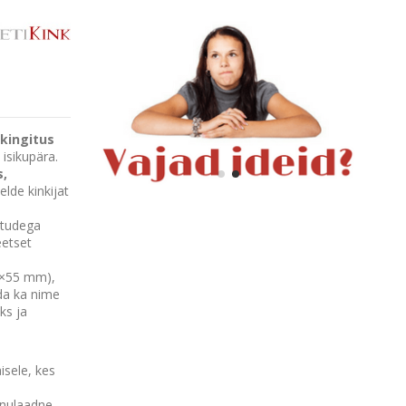
k
kingitus
 isikupära.
s,
elde kinkijat
õtudega
eetset
55×55 mm),
ada ka nime
ks ja
isele, kes
inulaadne