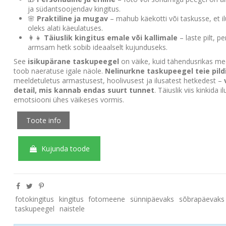
ja südantsoojendav kingitus.
🌸
Praktiline ja mugav
– mahub käekotti või taskusse, et i
oleks alati käeulatuses.
👩‍👧
Täiuslik kingitus emale või kallimale
– laste pilt, p
armsam hetk sobib ideaalselt kujunduseks.
See
isikupärane taskupeegel
on väike, kuid tähendusrikas me
toob naeratuse igale näole.
Nelinurkne taskupeegel teie pild
meeldetuletus armastusest, hoolivusest ja ilusatest hetkedest –
detail, mis kannab endas suurt tunnet
. Täiuslik viis kinkida il
emotsiooni ühes väikeses vormis.
Toote info
Kujunda toode
fotokingitus
kingitus
fotomeene
sünnipäevaks
sõbrapäevaks
taskupeegel
naistele