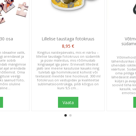
Suurepärane kingitus
eegliga rahule ja mu antud juhised neile täideti täpselt nii nagu
 30 osa
Lillelise taustaga fotokruus
Võtme
südamek
8,95 €
 ideaalne valik,
Kingitus naistepäevaks, mis ei närbu –
gi arendavat ja
lillelise taustaga fotokruus on südamlik
Võtmehoidja
psele sobib
ja püsiv mälestus, mis rõõmustab
tähendusrikas 
endab mängimise
kingisaajat iga päev. Erinevalt lilledest
ühendab isiklik
al ajal arendada
jääb see meene kasutusse kauaks ning
väärtuse. Süd
 mõtlemist. Oma
tuletab iga hommikusest kohvist või
oma pildiga
gituse veelgi
teetassist meelde teie hoolivust. 300 ml
lähedasest alat
aks saanud foto,
fotokruus on vastupidav ja kvaliteetse
küljes ja avaj
mõni oluline
sublimatsioontrükiga, pildi kõrgus on
soovid teha kin
Suurepärane teenindus ja kiire transport.
line...
kuni 9,5 cm...
kasulik, v
emotsion
indus ja kiire transport.
Vaata