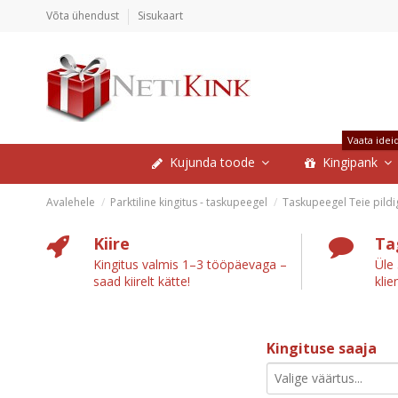
Võta ühendust
Sisukaart
Vaata idei
Kujunda toode
Kingipank
Avalehele
Parktiline kingitus - taskupeegel
Taskupeegel Teie pildi
Kiire
Ta
Kingitus valmis 1–3 tööpäevaga –
Üle
saad kiirelt kätte!
klie
Kingituse saaja