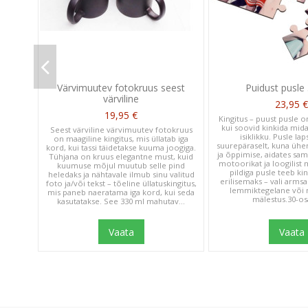
Stina T.
Verified Buyer
Mu sõbranna jäi p
Värvimuutev fotokruus seest
Puidust pusle
värviline
23,95 €
19,95 €
Kingitus – puust pusle on
kui soovid kinkida mida
Seest värviline värvimuutev fotokruus
isiklikku. Pusle la
on maagiline kingitus, mis üllatab iga
suurepäraselt, kuna üh
kord, kui tassi täidetakse kuuma joogiga.
ja õppimise, aidates sam
Tühjana on kruus elegantne must, kuid
motoorikat ja loogilist
kuumuse mõjul muutub selle pind
pildiga pusle teeb kin
heledaks ja nähtavale ilmub sinu valitud
erilisemaks – vali arms
foto ja/või tekst – tõeline üllatuskingitus,
lemmiktegelane või 
mis paneb naeratama iga kord, kui seda
Indrek T.
mälestus.30-osa
kasutatakse. See 330 ml mahutav...
Verified Buyer
Suurepärane teen
Vaata
Vaata