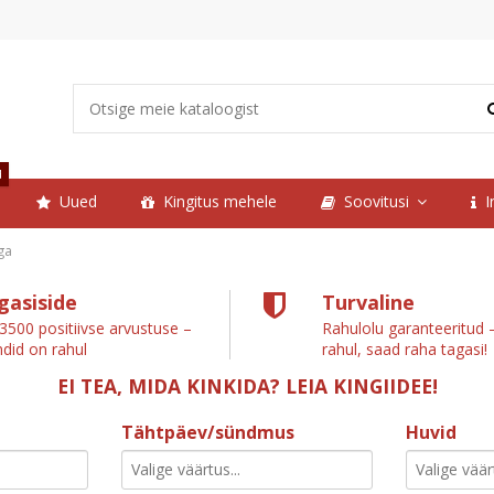
d
Uued
Kingitus mehele
Soovitusi
I
ga
gasiside
Turvaline
 3500 positiivse arvustuse –
Rahulolu garanteeritud –
ndid on rahul
rahul, saad raha tagasi!
EI TEA, MIDA KINKIDA? LEIA KINGIIDEE!
Tähtpäev/sündmus
Huvid