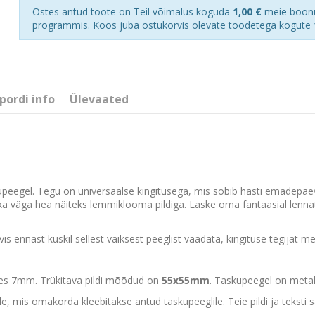
Ostes antud toote on Teil võimalus koguda
1,00 €
meie boon
programmis. Koos juba ostukorvis olevate toodetega kogute
pordi info
Ülevaated
upeegel. Tegu on universaalse kingitusega, mis sobib hästi emadepä
s ka väga hea näiteks lemmiklooma pildiga. Laske oma fantaasial lennat
is ennast kuskil sellest väiksest peeglist vaadata, kingituse tegijat me
es 7mm. Trükitava pildi mõõdud on
55x55mm
. Taskupeegel on metall
le, mis omakorda kleebitakse antud taskupeeglile. Teie pildi ja teksti 