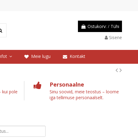
Ostukorv:
/
Tühi
Sisene
nfot
Meie lugu
Kontakt
Personaalne
 kui pole
Sinu soovid, meie teostus – loome
iga tellimuse personaalselt.