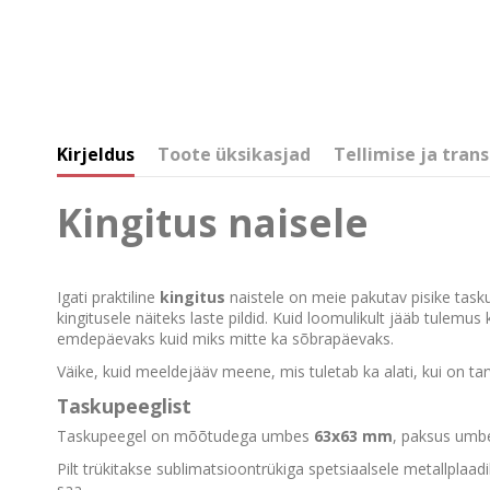
Kirjeldus
Toote üksikasjad
Tellimise ja trans
Kingitus naisele
Igati praktiline
kingitus
naistele on meie pakutav pisike task
kingitusele näiteks laste pildid. Kuid loomulikult jääb tulemu
emdepäevaks kuid miks mitte ka sõbrapäevaks.
Väike, kuid meeldejääv meene, mis tuletab ka alati, kui on tarv
Taskupeeglist
Taskupeegel on mõõtudega umbes
63x63 mm
, paksus umb
Pilt trükitakse sublimatsioontrükiga spetsiaalsele metallplaadi
saa.