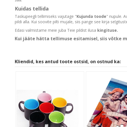
Kuidas tellida
Taskupeegli tellimiseks vajutage "
Kujunda toode
" nupule. A
pildi alla. Kui soovite pilti mujale, siis pange see kirja selgitust
Edasi valmistame meie juba Teie pildist ilusa
kingituse.
Kui jääte hätta tellimuse esitamisel, siis
võtke m
Kliendid, kes antud toote ostsid, on ostnud ka: