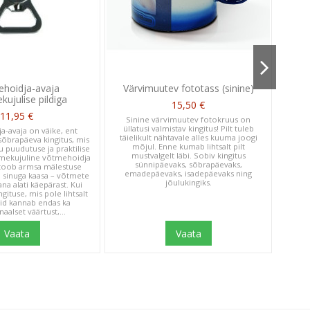
Published
10/18/23
date
 soovisin
hoidja-avaja
Värvimuutev fototass (sinine)
Taval
ujulise pildiga
15,50 €
11,95 €
Sinine värvimuutev fotokruus on
Was this review helpful?
0
üllatusi valmistav kingitus! Pilt tuleb
-avaja on väike, ent
Subl
täielikult nähtavale alles kuuma joogi
sõbrapäeva kingitus, mis
fotoga
0
mõjul. Enne kumab lihtsalt pilt
u puudutuse ja praktilise
T-särk
mustvalgelt läbi. Sobiv kingitus
amekujuline võtmehoidja
ainu
sünnipäevaks, sõbrapäevaks,
 toob armsa mälestuse
äärmi
emadepäevaks, isadepäevaks ning
i sinuga kaasa – võtmete
enam 
jõulukingiks.
ana alati käepärast. Kui
all 
gituse, mis pole lihtsalt
Published
07/09/18
aid kannab endas ka
date
aalset väärtust,...
Vaata
Vaata
Was this review helpful?
0
0