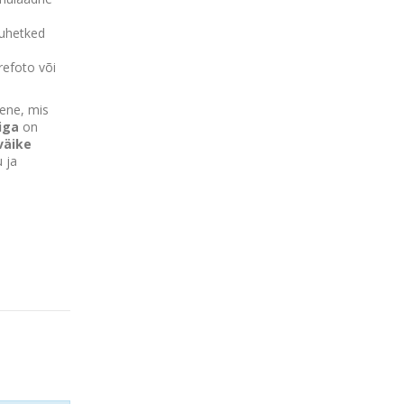
luhetked
erefoto või
ene, mis
iga
on
väike
u ja