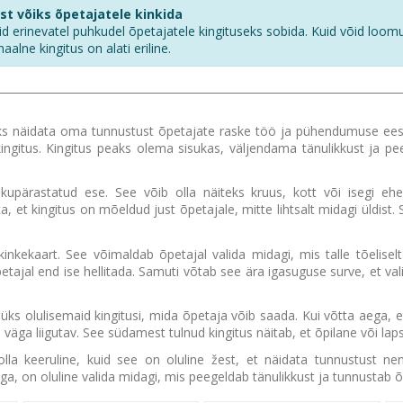
st võiks õpetajatele kinkida
rinevatel puhkudel õpetajatele kingituseks sobida. Kuid võid loomuli
alne kingitus on alati eriline.
 näidata oma tunnustust õpetajate raske töö ja pühendumuse eest. Ü
ukingitus. Kingitus peaks olema sisukas, väljendama tänulikkust ja 
upärastatud ese. See võib olla näiteks kruus, kott või isegi ehe
et kingitus on mõeldud just õpetajale, mitte lihtsalt midagi üldist. See
nkekaart. See võimaldab õpetajal valida midagi, mis talle tõeliselt
ajal end ise hellitada. Samuti võtab see ära igasuguse surve, et valid
a üks olulisemaid kingitusi, mida õpetaja võib saada. Kui võtta aega, 
 väga liigutav. See südamest tulnud kingitus näitab, et õpilane või l
olla keeruline, kuid see on oluline žest, et näidata tunnustust n
ga, on oluline valida midagi, mis peegeldab tänulikkust ja tunnustab 