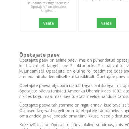
s öelda:
saunalina tekstiga "Armsale
õpetajale" on ideaalne
kingitus,...
Vaata
Vaata
Õpetajate päev
Õpetajate päev on eriline päev, mis on pühendatud õpetaj
kuid tavaliselt langeb see 5. oktoobriks. Sel päeval t
kujundamisel. Õpetajatel on oluline roll teadmiste edasian
areneda nii akadeemiliselt kui ka isiklikult. Õpetajate pä
Õpetajate päeva algupära ulatub tagasi antiikaega, mil õpe
õpetajate päeva tähistati Ameerika Ühendriikides 1882. aas
riikides kogu maailmas. See tuletab meelde hariduse tähtsu
Õpetajate päeva tähistamine on riigiti erinev, kuid taval
Õpilased kingivad sageli oma õpetajatele tänutäheks king
oma andeid ja väljendada oma tänulikkust. Need pidustused 
Kokkuvõttes on õpetajate päev oluline sündmus, mis või