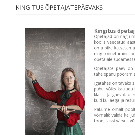
KINGITUS ÕPETAJATEPÄEVAKS
Kingitus õpetaj
Õpetajad on nagu maj
koolis veedetud aas
oma piire katsetama
ning toimetamine on 
õpetajale südamesse
Õpetajate päev o
tähelepanu pööramise
Igatahes on tavaks sa
puhul võiks kaaluda 
klassi. Järgnevalt o
kuid kui aega ja resur
Pakume omalt poolt 
võimalik valida ka j
toon, tassi värvus või