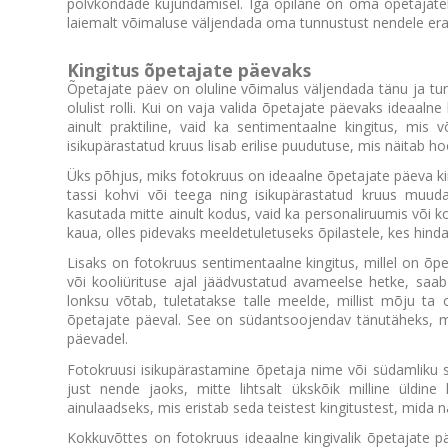
põlvkondade kujundamisel. Iga õpilane on oma õpetajatel
laiemalt võimaluse väljendada oma tunnustust nendele era
Kingitus õpetajate päevaks
Õpetajate päev on oluline võimalus väljendada tänu ja t
olulist rolli. Kui on vaja valida õpetajate päevaks ideaaln
ainult praktiline, vaid ka sentimentaalne kingitus, mi
isikupärastatud kruus lisab erilise puudutuse, mis näitab hoo
Üks põhjus, miks fotokruus on ideaalne õpetajate päeva kin
tassi kohvi või teega ning isikupärastatud kruus muu
kasutada mitte ainult kodus, vaid ka personaliruumis või 
kaua, olles pidevaks meeldetuletuseks õpilastele, kes hin
Lisaks on fotokruus sentimentaalne kingitus, millel on õpeta
või kooliürituse ajal jäädvustatud avameelse hetke, saab 
lonksu võtab, tuletatakse talle meelde, millist mõju ta
õpetajate päeval. See on südantsoojendav tänutäheks, m
päevadel.
Fotokruusi isikupärastamine õpetaja nime või südamliku sõ
just nende jaoks, mitte lihtsalt ükskõik milline üldin
ainulaadseks, mis eristab seda teistest kingitustest, mida 
Kokkuvõttes on fotokruus ideaalne kingivalik õpetajate pä