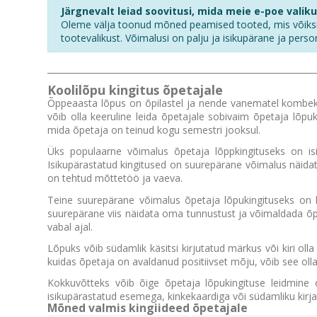
Järgnevalt leiad soovitusi, mida meie e-poe valiku
Oleme välja toonud mõned peamised tooted, mis võiksid e
tootevalikust. Võimalusi on palju ja isikupärane ja persona
Koolilõpu kingitus õpetajale
Õppeaasta lõpus on õpilastel ja nende vanematel kombeks
võib olla keeruline leida õpetajale sobivaim õpetaja lõp
mida õpetaja on teinud kogu semestri jooksul.
Üks populaarne võimalus õpetaja lõppkingituseks on isik
Isikupärastatud kingitused on suurepärane võimalus näidata, 
on tehtud mõttetöö ja vaeva.
Teine suurepärane võimalus õpetaja lõpukingituseks on ki
suurepärane viis näidata oma tunnustust ja võimaldada õpet
vabal ajal.
Lõpuks võib südamlik käsitsi kirjutatud märkus või kiri oll
kuidas õpetaja on avaldanud positiivset mõju, võib see olla
Kokkuvõtteks võib õige õpetaja lõpukingituse leidmine 
isikupärastatud esemega, kinkekaardiga või südamliku kirja
Mõned valmis kingiideed õpetajale