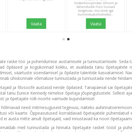
Südantsoojendav sõnum ja
tähenduslik foto loovad
kingituse, mis teeb iga
hommikukohvihetke...
Vaata
Vaata
ate raske töö ja pühendumise austamisele ja tunnustamisele. Seda täh
ulevad õpilased ja kogukonnad kokku, et avaldada tänu õpetajatel
dmisel, väärtuste sisendamisel ja õpilaste talentide kasvatamisel. N
ev annab ühiskonnale võimaluse tunnustada ja tunnustada nende hindam
tajaid ja filosoofe austasid nende õpilased. Tänapäeval sai õpetajat
tal tänu Eunice Kennedy nimelise õpetaja jõupingutustele. Sellest aj
st ja õpetajate rolli noorte vaimude kujundamisel.
iselt hõlmavad need mitmesuguseid tegevusi, näiteks auhinnatseremooni
itusi või kaarte. Õppeasutused korraldavad õpetajatele pühendatud e
ei austa mitte ainult õpetajaid, vaid innustavad ka noori õpetajaameti
maldab meil tunnustada ja hinnata õpetajate rasket tööd ja pühend