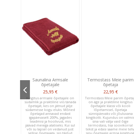
õpetaja
Saunalina Armsale
Termostass Meie parim
õpetajale
õpetaja
25,95 €
22,95 €
mis jääb
tänutunde
Kingitus armsale õpetajale on
Termostass Meie parim õpeta
saunalina
südamlik ja praktiline viis tänada
on äge ja praktiline kingitus
taja" on
õpetajat, kes on jätnud jälje
õpetajale klassi või kooli
valik. See
südamesse kogu eluks. Mõned
lõpetamisel, õpetaja
ingituseks
õpetajad annavad endast
sünnipäevaks või jõuluvana
aga ka
igapäevaselt 200%, jagades
kingikotti. Kujundus on valmis
etaja
teadmisi ja hoolivust, mis
sina vali välja vaid õige
nu või su
jäävad meiega alatiseks. Kui sul
termostass, lisa soovikorral
 olnud
või su lapsel on vedanud just
tekst ja edasi saame meie teh
 siis see
sellise õpetajaga, siis tikitud
sinu õpetajale armsa kingituse