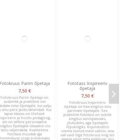
Fotokruus Parim õpetaja
Fototass Inspireeriv
õpetaja
7,50 €
7,50 €
Fotokruus Parim õpetaja on
südamlik ja praktiline viis
Fotokruus Inspireeriv
äidata oma õpetajale, kui palju
õpetaja on hea kingitus sinu
a sinu pere jaoks tähendab. Kui
parimale õpetajale. See
lapse klassis on tõeliselt
praktiline fototass on sobilik
nspireeriv ja hooliv pedagoog,
kingitus sünnipäevaks,
siis on selline personaalne
jõuludeks, aga õpetajale
kingitus õpetajale ideaalne viis
lõpukingiks. Kujundustöö
tänu väljendada. Kvaliteetne
oleme teinud meie valmis, sina
fototass muudab iga
vali vaid õige fotokruus ning siis
hommikuse joogi erilisemaks
saame emie teha kingituse, mis