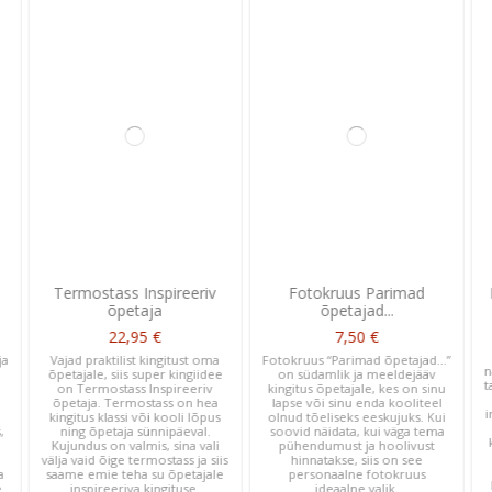
Termostass Inspireeriv
Fotokruus Parimad
õpetaja
õpetajad...
22,95 €
7,50 €
ja
Vajad praktilist kingitust oma
Fotokruus “Parimad õpetajad…”
n
õpetajale, siis super kingiidee
on südamlik ja meeldejääv
t
on Termostass Inspireeriv
kingitus õpetajale, kes on sinu
õpetaja. Termostass on hea
lapse või sinu enda kooliteel
i
kingitus klassi või kooli lõpus
olnud tõeliseks eeskujuks. Kui
,
ning õpetaja sünnipäeval.
soovid näidata, kui väga tema
Kujundus on valmis, sina vali
pühendumust ja hoolivust
välja vaid õige termostass ja siis
hinnatakse, siis on see
a
saame emie teha su õpetajale
personaalne fotokruus
.
inspireeriva kingituse.
ideaalne valik.