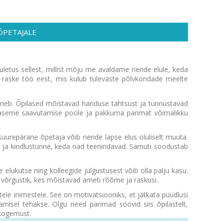
D ÕPETAJALE
etus sellest, millist mõju me avaldame nende elule, keda
 raske töö eest, mis kulub tulevaste põlvkondade meelte
uneb. Õpilased mõistavad hariduse tähtsust ja tunnustavad
pptaseme saavutamise poole ja pakkuma parimat võimalikku
urepärane õpetaja võib nende lapse elus oluliselt muuta.
 ja kindlustunne, keda nad teenindavad. Samuti soodustab
elukutse ning kolleegide julgustusest võib olla palju kasu.
 võrgustik, kes mõistavad ameti rõõme ja raskusi.
le inimestele. See on motivatsiooniks, et jätkata püüdlusi
sel tehakse. Olgu need parimad soovid siis õpilastelt,
 kogemust.