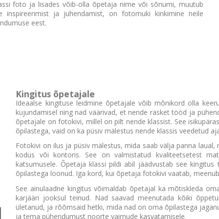
tassi foto ja lisades võib-olla õpetaja nime või sõnumi, muutub
kruusid, mille südamekujulised sangad moodustavad koos liites
ühtse terviku, on loodud selleks, et jäädvustada teie armastus
e inspireerimist ja juhendamist, on fotomuki kinkimine neile
kõige kaunimal viisil. Komplektis on kaks 250 ml fotokruusi
endumuse eest.
(kõrgus 9,5 cm, läbimõõt 7 cm), millele saab...
Vaata
Kingitus õpetajale
Ideaalse kingituse leidmine õpetajale võib mõnikord olla keeru
kujundamisel ning nad väärivad, et nende rasket tööd ja pühend
õpetajale on fotokivi, millel on pilt nende klassist. See isikupära
õpilastega, vaid on ka püsiv mälestus nende klassis veedetud aja
Fotokivi on ilus ja püsiv mälestus, mida saab välja panna laual
kodus või kontoris. See on valmistatud kvaliteetsetest mat
katsumusele. Õpetaja klassi pildi abil jäädvustab see kingitu
õpilastega loonud. Iga kord, kui õpetaja fotokivi vaatab, meenub 
See ainulaadne kingitus võimaldab õpetajal ka mõtiskleda 
karjääri jooksul teinud. Nad saavad meenutada kõiki õppet
ületanud, ja rõõmsaid hetki, mida nad on oma õpilastega jaganud
ja tema pühendumust noorte vaimude kasvatamisele.