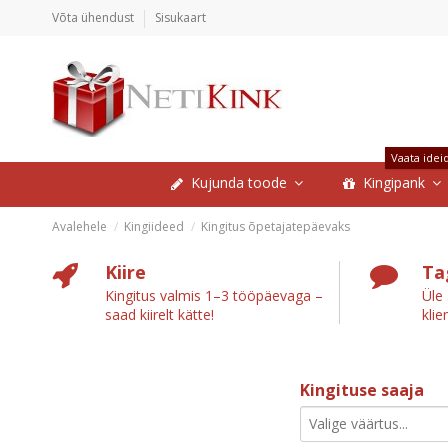
Võta ühendust
Sisukaart
Vaata idei
Kujunda toode
Kingipank
Avalehele
Kingiideed
Kingitus õpetajatepäevaks
Kiire
Ta
Kingitus valmis 1–3 tööpäevaga –
Üle
saad kiirelt kätte!
klie
Kingituse saaja