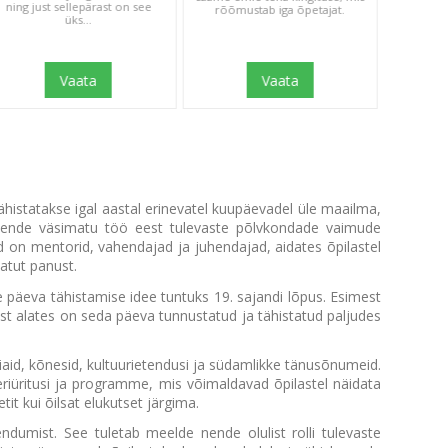
ning just sellepärast on see
rõõmustab iga õpetajat.
üks...
Vaata
Vaata
istatakse igal aastal erinevatel kuupäevadel üle maailma,
e nende väsimatu töö eest tulevaste põlvkondade vaimude
ad on mentorid, vahendajad ja juhendajad, aidates õpilastel
atut panust.
e päeva tähistamise idee tuntuks 19. sajandi lõpus. Esimest
ast alates on seda päeva tunnustatud ja tähistatud paljudes
aid, kõnesid, kultuurietendusi ja südamlikke tänusõnumeid.
riüritusi ja programme, mis võimaldavad õpilastel näidata
t kui õilsat elukutset järgima.
umist. See tuletab meelde nende olulist rolli tulevaste