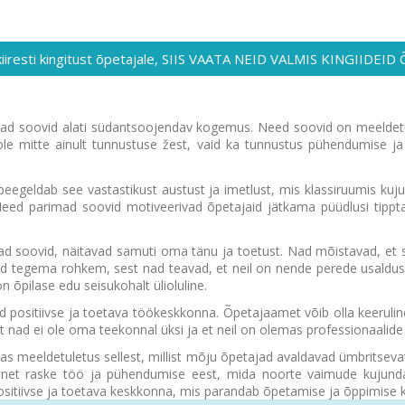
kiiresti kingitust õpetajale, SIIS VAATA NEID VALMIS KINGIIDEI
mad soovid alati südantsoojendav kogemus. Need soovid on meeldetul
 mitte ainult tunnustuse žest, vaid ka tunnustus pühendumise ja
eegeldab see vastastikust austust ja imetlust, mis klassiruumis kuj
s. Need parimad soovid motiveerivad õpetajaid jätkama püüdlusi ti
soovid, näitavad samuti oma tänu ja toetust. Nad mõistavad, et su
 tegema rohkem, sest nad teavad, et neil on nende perede usaldus
 õpilase edu seisukohalt ülioluline.
 positiivse ja toetava töökeskkonna. Õpetajaamet võib olla keeruline 
 nad ei ole oma teekonnal üksi ja et neil on olemas professionaalide
meeldetuletus sellest, millist mõju õpetajad avaldavad ümbritsevate
net raske töö ja pühendumise eest, mida noorte vaimude kujundami
positiivse ja toetava keskkonna, mis parandab õpetamise ja õppimise