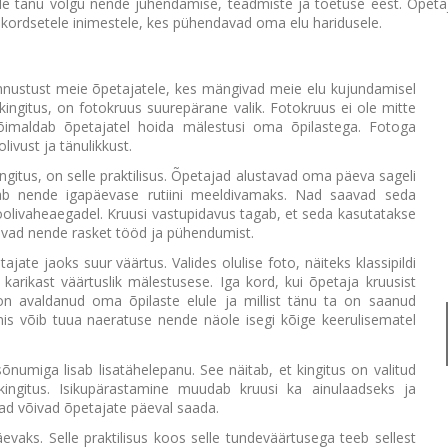
e tänu võlgu nende juhendamise, teadmiste ja toetuse eest. Õpeta
kordsetele inimestele, kes pühendavad oma elu haridusele.
unnustust meie õpetajatele, kes mängivad meie elu kujundamisel
e kingitus, on fotokruus suurepärane valik. Fotokruus ei ole mitte
s võimaldab õpetajatel hoida mälestusi oma õpilastega. Fotoga
livust ja tänulikkust.
gitus, on selle praktilisus. Õpetajad alustavad oma päeva sageli
dab nende igapäevase rutiini meeldivamaks. Nad saavad seda
koolivaheaegadel. Kruusi vastupidavus tagab, et seda kasutatakse
davad nende rasket tööd ja pühendumist.
jate jaoks suur väärtus. Valides olulise foto, näiteks klassipildi
karikast väärtuslik mälestusese. Iga kord, kui õpetaja kruusist
 on avaldanud oma õpilaste elule ja millist tänu ta on saanud
is võib tuua naeratuse nende näole isegi kõige keerulisematel
numiga lisab lisatähelepanu. See näitab, et kingitus on valitud
e kingitus. Isikupärastamine muudab kruusi ka ainulaadseks ja
Paaride fotokruuside komplekt
nad võivad õpetajate päeval saada.
18,95 €
Paaride fotokruuside komplekt – täiuslik sõbrapäeva kingitus või
evaks. Selle praktilisus koos selle tundeväärtusega teeb sellest
südamlik meene kahele, keda seob ühine lugu. Erilise disainiga