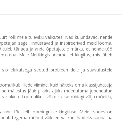
rt rolli meie tuleviku valikutes. Nad kujundavad, nende
tajad sageli innustavad ja inspireerivad meid looma,
d tuleb tänada ja anda õpetajatele märku, et nende töö
rem teha. Meie Netikingis arvame, et kingitus, mis läheb
 s.o elukutsega seotud probleemidele ja saavutustele
omulikult lillede viimine, kuid näiteks oma klassijuhataja
selline mälestus jääb pikaks ajaks meenutama juhendatud
s kinkida. Loomulikult võite ka ise midagi välja mõelda,
a ühe tõeliselt loomingulise kingituse. Meie e-poes on
ja peab tegema mõned väiksed valikud. Näiteks saunalina