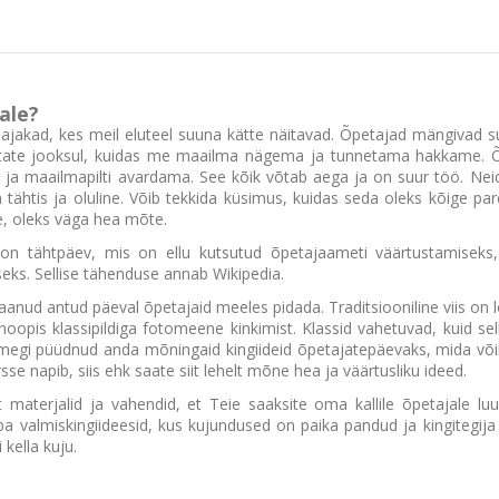
ale?
akad, kes meil eluteel suuna kätte näitavad. Õpetajad mängivad suu
tate jooksul, kuidas me maailma nägema ja tunnetama hakkame. Õpe
 ja maailmapilti avardama. See kõik võtab aega ja on suur töö. Nei
tähtis ja oluline. Võib tekkida küsimus, kuidas seda oleks kõige pa
, oleks väga hea mõte.
n on
tähtpäev
, mis on ellu kutsutud
õpetaja
ameti väärtustamiseks,
ks. Sellise tähenduse annab Wikipedia.
anud antud päeval õpetajaid meeles pidada. Traditsiooniline viis on lo
hoopis klassipildiga fotomeene kinkimist. Klassid vahetuvad, kuid 
lemegi püüdnud anda mõningaid kingiideid õpetajatepäevaks, mida võik
sse napib, siis ehk saate siit lehelt mõne hea ja väärtusliku ideed.
materjalid ja vahendid, et Teie saaksite oma kallile õpetajale luu
uba valmiskingiideesid, kus kujundused on paika pandud ja kingitegi
 kella kuju.