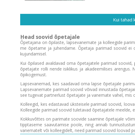
Kui tahad 
Head soovid õpetajale
Õpetajana on õpilaste, lapsevanemate ja kolleegide pari
me õpetame ja juhendame. Õpetaja parimad soovid ei ole
kujundamisel.
Kui õpilased avaldavad oma õpetajatele parimad soovid, p
õpetajate rolli nende isiklikus ja akadeemilises arengu
õpikogemust.
Lapsevanemad, kes saadavad oma lapse õpetajale parimad 
Lapsevanemate parimad soovid võivad innustada õpetajaid
see tugevat partnerlust õpetajate ja vanemate vahel, mis on
Kolleegid, kes edastavad üksteisele parimad soovid, loovad
Kolleegide parimad soovid tuletavad õpetajatele meelde, et
Kokkuvõttes on parimate soovide saamine õpetajale võimas 
tipptaseme saavutamise poole, ning annab tunnustustun
vanematelt või kolleegidelt, need parimad soovid loovad 