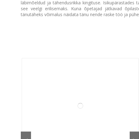
läbimõeldud ja tähendusrikka kingituse. Isikupärastades 
see veelgi erilisemaks. Kuna õpetajad jätkavad õpilast
tänutäheks võimalus näidata tänu nende raske töö ja püh