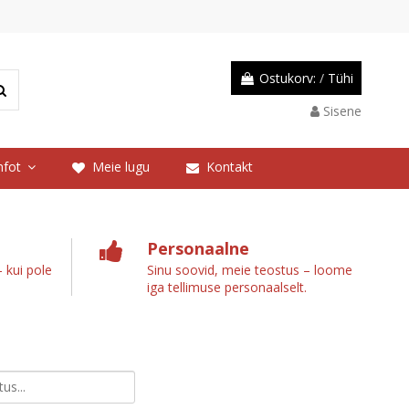
Ostukorv:
/
Tühi
Sisene
nfot
Meie lugu
Kontakt
Personaalne
 kui pole
Sinu soovid, meie teostus – loome
iga tellimuse personaalselt.