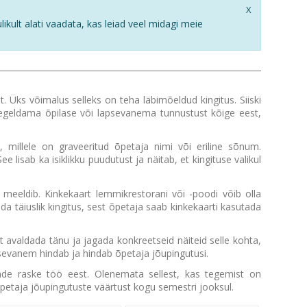
X
kult alati vaadata, kas leiad veel midagi meie
ks võimalus selleks on teha läbimõeldud kingitus. Siiski
peegeldama õpilase või lapsevanema tunnustust kõige eest,
, millele on graveeritud õpetaja nimi või eriline sõnum.
 lisab ka isiklikku puudutust ja näitab, et kingituse valikul
 meeldib. Kinkekaart lemmikrestorani või -poodi võib olla
a täiuslik kingitus, sest õpetaja saab kinkekaarti kasutada
et avaldada tänu ja jagada konkreetseid näiteid selle kohta,
apsevanem hindab ja hindab õpetaja jõupingutusi.
ende raske töö eest. Olenemata sellest, kas tegemist on
õpetaja jõupingutuste väärtust kogu semestri jooksul.