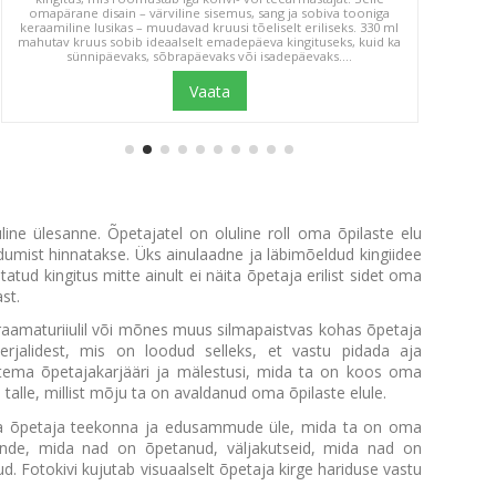
omapärane disain – värviline sisemus, sang ja sobiva tooniga
antud 
keraamiline lusikas – muudavad kruusi tõeliselt eriliseks. 330 ml
fotomeen
mahutav kruus sobib ideaalselt emadepäeva kingituseks, kuid ka
"Kujun
sünnipäevaks, sõbrapäevaks või isadepäevaks....
Vaata
line ülesanne. Õpetajatel on oluline roll oma õpilaste elu
umist hinnatakse. Üks ainulaadne ja läbimõeldud kingiidee
statud kingitus mitte ainult ei näita õpetaja erilist sidet oma
st.
, raamaturiiulil või mõnes muus silmapaistvas kohas õpetaja
erjalidest, mis on loodud selleks, et vastu pidada aja
s tema õpetajakarjääri ja mälestusi, mida ta on koos oma
talle, millist mõju ta on avaldanud oma õpilaste elule.
oma õpetaja teekonna ja edusammude üle, mida ta on oma
unde, mida nad on õpetanud, väljakutseid, mida nad on
. Fotokivi kujutab visuaalselt õpetaja kirge hariduse vastu