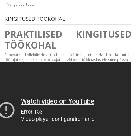
KINGITUSED TÖÖKOHAL
PRAKTILISED KINGITUSED
TÖÖKOHAL
Erinevates kollektiivides tekib tihti küsimus, et mida kinkida uutele
töötajatele, staažikatele töötajatele või oma
töökaaslastele sünnipäevaks