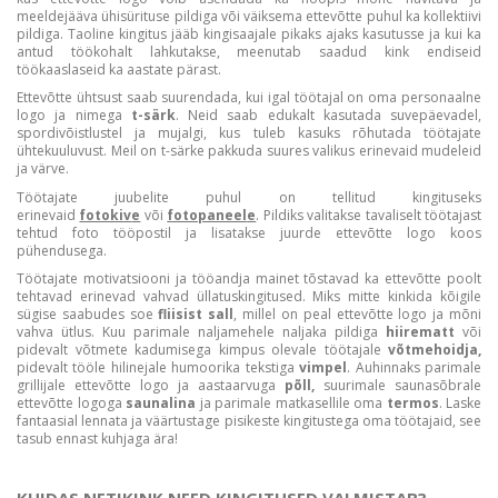
meeldejääva ühisürituse pildiga või väiksema ettevõtte puhul ka kollektiivi
pildiga. Taoline kingitus jääb kingisaajale pikaks ajaks kasutusse ja kui ka
antud töökohalt lahkutakse, meenutab saadud kink endiseid
töökaaslaseid ka aastate pärast.
Ettevõtte ühtsust saab suurendada, kui igal töötajal on oma personaalne
logo ja nimega
t-särk
. Neid saab edukalt kasutada suvepäevadel,
spordivõistlustel ja mujalgi, kus tuleb kasuks rõhutada töötajate
ühtekuuluvust. Meil on t-särke pakkuda suures valikus erinevaid mudeleid
ja värve.
Töötajate juubelite puhul on tellitud kingituseks
erinevaid
fotokiv
e
või
fotopaneel
e
. Pildiks valitakse tavaliselt töötajast
tehtud foto tööpostil ja lisatakse juurde ettevõtte logo koos
pühendusega.
Töötajate motivatsiooni ja tööandja mainet tõstavad ka ettevõtte poolt
tehtavad erinevad vahvad üllatuskingitused. Miks mitte kinkida kõigile
sügise saabudes soe
fliisist sall
, millel on peal ettevõtte logo ja mõni
vahva ütlus. Kuu parimale naljamehele naljaka pildiga
hiirematt
või
pidevalt võtmete kadumisega kimpus olevale töötajale
võtmehoidja,
pidevalt tööle hilinejale humoorika tekstiga
vimpel
. Auhinnaks parimale
grillijale ettevõtte logo ja aastaarvuga
põll,
suurimale saunasõbrale
ettevõtte logoga
saunalina
ja parimale matkasellile oma
termos
. Laske
fantaasial lennata ja väärtustage pisikeste kingitustega oma töötajaid, see
tasub ennast kuhjaga ära!
KUIDAS NETIKINK NEED KINGITUSED VALMISTAB?