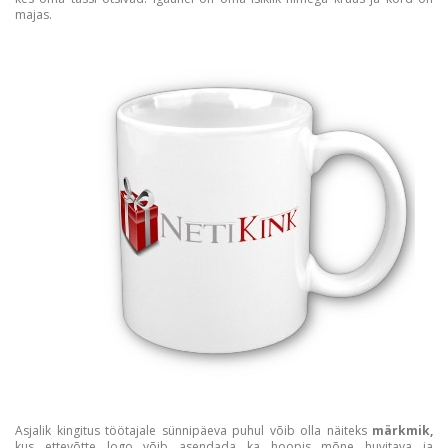
majas.
Asjalik kingitus töötajale sünnipäeva puhul võib olla näiteks
märkmik,
kus ettevõtte logo võib asendada ka hoopis mõne huvitava ja