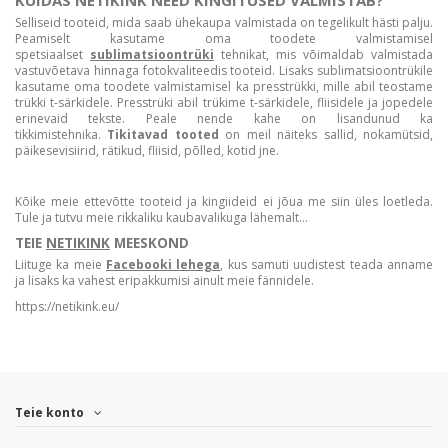
Selliseid tooteid, mida saab ühekaupa valmistada on tegelikult hästi palju.
Peamiselt kasutame oma toodete valmistamisel
spetsiaalset
sublimatsioontrüki
tehnikat, mis võimaldab valmistada
vastuvõetava hinnaga fotokvaliteedis tooteid. Lisaks sublimatsioontrükile
kasutame oma toodete valmistamisel ka presstrükki, mille abil teostame
trükki t-särkidele. Presstrüki abil trükime t-särkidele, fliisidele ja jopedele
erinevaid tekste. Peale nende kahe on lisandunud ka
tikkimistehnika.
Tikitavad tooted
on meil näiteks sallid, nokamütsid,
päikesevisiirid, rätikud, fliisid, põlled, kotid jne.
Kõike meie ettevõtte tooteid ja kingiideid ei jõua me siin üles loetleda.
Tule ja tutvu meie rikkaliku kaubavalikuga lähemalt...
TEIE
NETIKINK
MEESKOND
Liituge ka meie
Facebooki lehega
, kus samuti uudistest teada anname
ja lisaks ka vahest eripakkumisi ainult meie fännidele.
https://netikink.eu/
Teie konto