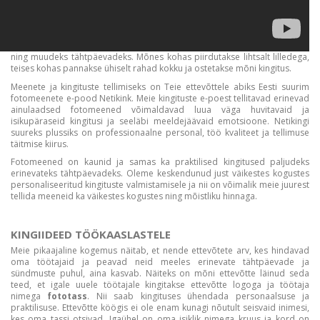
ning muudeks tähtpäevadeks. Mõnes kohas piirdutakse lihtsalt lilledega,
teises kohas pannakse ühiselt rahad kokku ja ostetakse mõni kingitus.
Meenete ja kingituste tellimiseks on Teie ettevõttele abiks Eesti suurim
fotomeenete e-pood Netikink. Meie kingituste e-poest tellitavad erinevad
ainulaadsed fotomeened võimaldavad luua väga huvitavaid ja
isikupäraseid kingitusi ja seeläbi meeldejäävaid emotsioone. Netikingi
suureks plussiks on professionaalne personal, töö kvaliteet ja tellimuse
täitmise kiirus.
Fotomeened on kaunid ja samas ka praktilised kingitused paljudeks
erinevateks tähtpäevadeks. Oleme keskendunud just väikestes kogustes
personaliseeritud kingituste valmistamisele ja nii on võimalik meie juurest
tellida meeneid ka väikestes kogustes ning mõistliku hinnaga.
KINGIIDEED TÖÖKAASLASTELE
Meie pikaajaline kogemus näitab, et nende ettevõtete arv, kes hindavad
oma töötajaid ja peavad neid meeles erinevate tähtpäevade ja
sündmuste puhul, aina kasvab. Näiteks on mõni ettevõtte läinud seda
teed, et igale uuele töötajale kingitakse ettevõtte logoga ja töötaja
nimega
fototass
. Nii saab kingituses ühendada personaalsuse ja
praktilisuse. Ettevõtte köögis ei ole enam kunagi nõutult seisvaid inimesi,
kes oma tassi otsivad. Igaühel on oma isiklik nimega kruus ja kord on