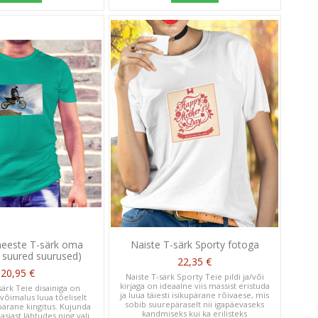
meeste T-särk oma
Naiste T-särk Sporty fotoga
a suured suurused)
22,35 €
20,95 €
Naiste T-särk Sporty Teie pildi ja/või
kirjaga on ideaalne viis massist eristuda
särk Teie disainiga on
ja luua täiesti isikupärane rõivaese, mis
võimalus luua tõeliselt
sobib suurepäraselt nii igapäevaseks
upärane kingitus. Kujunda
kandmiseks kui ka erilisteks
siast lähtudes ning vali