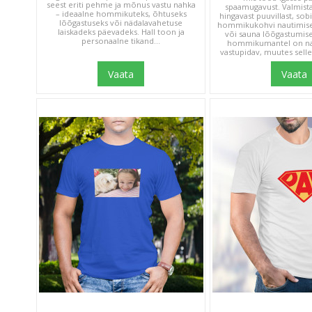
seest eriti pehme ja mõnus vastu nahka
spaamugavust. Valmist
– ideaalne hommikuteks, õhtuseks
hingavast puuvillast, sob
lõõgastuseks või nädalavahetuse
hommikukohvi nautimisek
laiskadeks päevadeks. Hall toon ja
või sauna lõõgastumise
personaalne tikand...
hommikumantel on nah
vastupidav, muutes selle
Vaata
Vaata