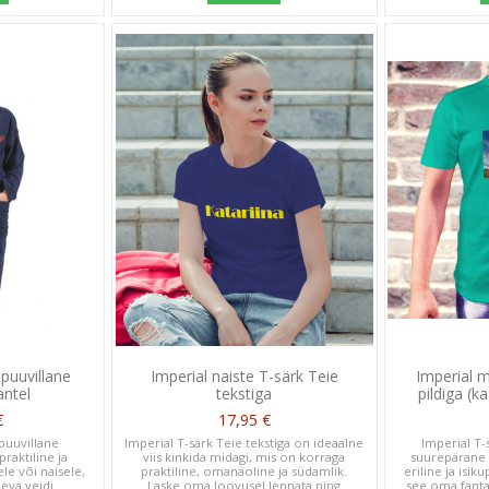
 puuvillane
Imperial naiste T-särk Teie
Imperial 
ntel
tekstiga
pildiga (k
€
17,95 €
 puuvillane
Imperial T-särk Teie tekstiga on ideaalne
Imperial T-
aktiline ja
viis kinkida midagi, mis on korraga
suurepärane 
le või naisele,
praktiline, omanäoline ja südamlik.
eriline ja isik
eva veidi
Laske oma loovusel lennata ning
see oma fantaa