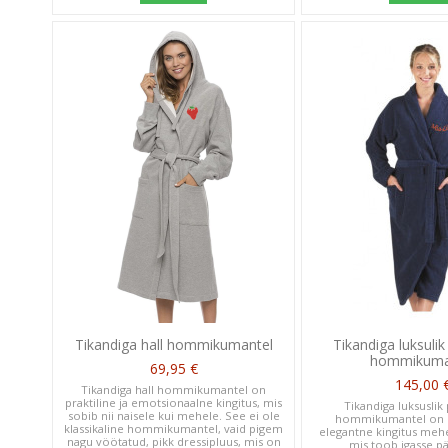
Tikandiga hall hommikumantel
Tikandiga luksulik
hommikuma
69,95 €
145,00 
Tikandiga hall hommikumantel on
praktiline ja emotsionaalne kingitus, mis
Tikandiga luksuslik
sobib nii naisele kui mehele. See ei ole
hommikumantel on pr
klassikaline hommikumantel, vaid pigem
elegantne kingitus mehe
nagu vöötatud, pikk dressipluus, mis on
mis toob igasse pä