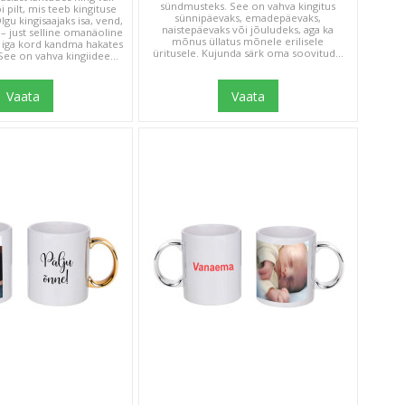
sündmusteks. See on vahva kingitus
õi pilt, mis teeb kingituse
sünnipäevaks, emadepäevaks,
gu kingisaajaks isa, vend,
naistepäevaks või jõuludeks, aga ka
– just selline omanäoline
mõnus üllatus mõnele erilisele
 iga kord kandma hakates
üritusele. Kujunda särk oma soovitud...
See on vahva kingiidee...
Vaata
Vaata