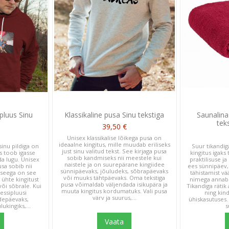
pluus Sinu
Klassikaline pusa Sinu tekstiga
Saunalina
tek
39,50 €
Unisex klassikalise lõikega pusa on
ideaalne kingitus, mille muudab eriliseks
sinu pildiga on
Suur tikandig
just sinu valitud tekst. See kirjaga pusa
s toob igasse
kingitus igak
sobib kandmiseks nii meestele kui
da lugu. Unisex
praktilisuse ja
naistele ja on suurepärane kingiidee
sa sobib nii
ees sünnipäev,
sünnipäevaks, jõuludeks, sõbrapäevaks
 seega on see
tähistamist v
või muuks tähtpäevaks. Oma tekstiga
d ühte kingitust
nimega annab 
pusa võimaldab väljendada isikupära ja
või sõbrale. Kui
Tikandiga rätik 
muuta kingitus kordumatuks. Vali pusa
ressipluusi
ning kind
värv ja suurus,...
depäevaks,
ühiskasutuses.
ukingiks,...
s
Vaata