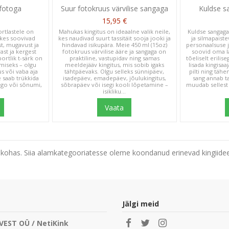
 fotoga
Suur fotokruus värvilise sangaga
Kuldse s
15,95 €
ortlastele on
Mahukas kingitus on ideaalne valik neile,
Kuldse sangaga
, kes soovivad
kes naudivad suurt tassitäit sooja jooki ja
ja silmapaist
t, mugavust ja
hindavad isikupära. Meie 450 ml (15oz)
personaalsuse j
vast ja kergest
fotokruus värvilise ääre ja sangaga on
soovid oma lä
portlik t-särk on
praktiline, vastupidav ning samas
tõeliselt erilise
umiseks – olgu
meeldejääv kingitus, mis sobib igaks
lisada kingisaa
us või vaba aja
tähtpäevaks. Olgu selleks sünnipäev,
pilti ning täh
e saab trükkida
isadepäev, emadepäev, jõulukingitus,
sang annab ta
 logo või sõnumi,
sõbrapäev või isegi kooli lõpetamine –
muudab sellest
isikliku...
Vaata
ges kohas. Siia alamkategooriatesse oleme koondanud erinevad kingiidee
Jälgi meid
VEST OÜ / NetiKink