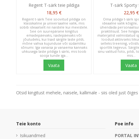
Regent T-särk teie pildiga
T-särk Sporty
18,95 €
22,95 €
Regent t-särk Teie soovitud pildiga on
Oma pildiga t-särk sp
klassikaline ja universaalne valik, mis
ideaalne valik kõigile
sobib ideaalselt nii naistele kui meestele.
ühendada personaalsus
See on suurepärane kingitus
praktilisust. See hinga
emadepäevaks, isadepäevaks või
materjalist valmistatud s
jõuludeks, kui lisad särgile laste pildi,
loodud aktiivseks liik
mõne vahva kujunduse või südamliku
selleks treening, võistl
sõnumi. Iga vanaisa ja vanaema kannaks
sportlik tegevus. Särgil
uhkusega laste pildiga t-särki, mis toob
sinu valitud foto, pildi,
sooja tunde iga...
mis...
Vaata
Vaata
Otsid kingitust mehele, naisele, kallimale - siis oled just õi
Teie konto
Poe info
Isikuandmed
PORTAL IN