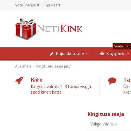
Võta ühendust
Sisukaart
Vaata idei
Kujunda toode
Kingipank
Avalehele
Kingitused saaja järgi
Kiire
Ta
Kingitus valmis 1–3 tööpäevaga –
Üle
saad kiirelt kätte!
klie
Kingituse saaja