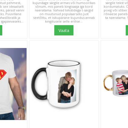
atud pehmest,
kujundage särgile armas või humoorikas
särgile tekst v
ib see ideaalselt
sõnum, mis paneb kingisaaja iga kord
kordumatuks. Ol
s, pärast vanni
naeratama. Vahvad tekstidega t-särgid
poeg või sõber 
ks. Puuvillane
on muutunud populaarseks just
rõivaese paneb
asõbralik ja
seetõttu, et isikupärane kujundus annab
ta naeratama. 
 igapäevaseks...
kingitusele selle erilise...
Vaata