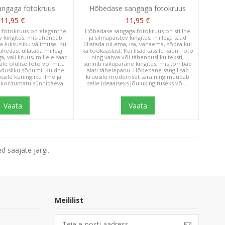
angaga fotokruus
Hõbedase sangaga fotokruus
11,95 €
11,95 €
 fotokruus on elegantne
Hõbedase sangaga fotokruus on stiilne
ev kingitus, mis ühendab
ja silmapaistev kingitus, millega saad
a luksusliku välimuse. Kui
üllatada nii ema, isa, vanaema, sõpra kui
hedast üllatada millegi
ka töökaaslast. Kui lisad tassile kauni foto
ga, vali kruus, millele saad
ning vahva või tähendusliku teksti,
jale olulise foto või mitu
sünnib isikupärane kingitus, mis tõmbab
endusliku sõnumi. Kuldne
alati tähelepanu. Hõbedane sang lisab
ssile kuningliku ilme ja
kruusile modernset sära ning muudab
 kordumatu sünnipäeva...
selle ideaalseks jõulukingituseks või...
Vaata
Vaata
d saajate järgi.
Meililist