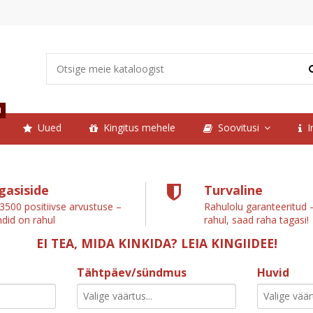
d
Uued
Kingitus mehele
Soovitusi
I
gasiside
Turvaline
 3500 positiivse arvustuse –
Rahulolu garanteeritud –
ndid on rahul
rahul, saad raha tagasi!
EI TEA, MIDA KINKIDA? LEIA KINGIIDEE!
Tähtpäev/sündmus
Huvid