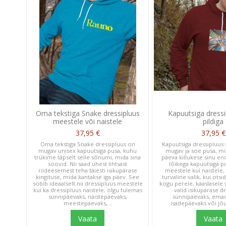
Oma tekstiga Snake dressipluus
Kapuutsiga dressi
meestele või naistele
pildiga
37,95 €
37,95 €
Oma tekstiga Snake dressipluus on
Kapuutsiga dressipluus 
mugav unisex kapuutsiga pusa, kuhu
mugav ja soe pusa, mi
trükime täpselt selle sõnumi, mida sina
päeva killukese sinu en
soovid. Nii saad ühest lihtsast
lõikega kapuutsiga pu
riideesemest teha täiesti isikupärase
meestele kui naistele,
kingituse, mida kantakse iga päev. See
turvaline valik, kui otsi
sobib ideaalselt nii dressipluus meestele
kogu perele, kaaslasele 
kui ka dressipluus naistele, olgu tulemas
valid isikupärase d
sünnipäevaks, naistepäevaks,
sünnipäevaks, ema
meestepäevaks,...
isadepäevaks või jõul
Vaata
Vaata