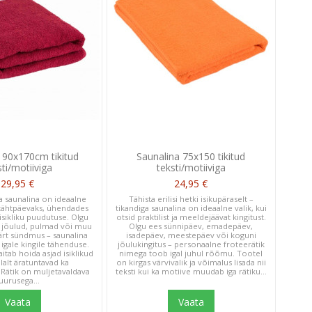
 90x170cm tikitud
Saunalina 75x150 tikitud
sti/motiiviga
teksti/motiiviga
29,95 €
24,95 €
a saunalina on ideaalne
Tähista erilisi hetki isikupäraselt –
s tähtpäevaks, ühendades
tikandiga saunalina on ideaalne valik, kui
 isikliku puudutuse. Olgu
otsid praktilist ja meeldejäävat kingitust.
 jõulud, pulmad või muu
Olgu ees sünnipäev, emadepäev,
äärt sündmus – saunalina
isadepäev, meestepäev või koguni
igale kingile tähenduse.
jõulukingitus – personaalne froteerätik
aitab hoida asjad isiklikud
nimega toob igal juhul rõõmu. Tootel
lalt äratuntavad ka
on kirgas värvivalik ja võimalus lisada nii
 Rätik on muljetavaldava
teksti kui ka motiive muudab iga rätiku...
uurusega...
Vaata
Vaata