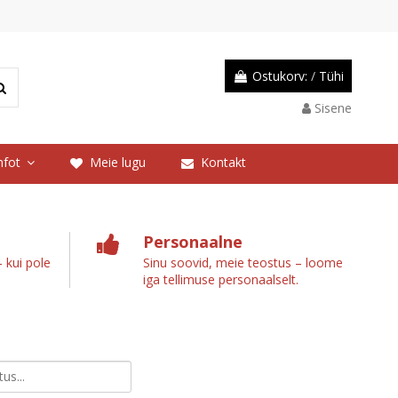
Ostukorv:
/
Tühi
Sisene
nfot
Meie lugu
Kontakt
Personaalne
 kui pole
Sinu soovid, meie teostus – loome
iga tellimuse personaalselt.