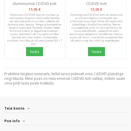
Alumiiniumist CD/DVD kott
CD/DVD kott
15,95 €
15,95 €
Poolümar CD/DVD kott on nutikas ja
Ümmargune CD/DVD kott on praktiline
vastupidav kingitus aktiivsele noorele,
ja stiilne kingitus inimesele, kes
kes kannab oma muusikat, videoid või
armastab muusikat, filme või vajab oma
tarkvara alati kaasas. Kerge ja kompaktne
plaadikogu kindlat hoiukohta. See on
korpus mahutab 18 plaati, hoides need
suurepärane valik nii reisisellile kui ka
kriimustustest ja segadusest eemal –
muusikasõbrale – plaadid on alati
autos, koolikotis või stuudios on kõik
kaitstud ja käepärast, ükskõik kas kodus,
korrektselt ühes kohas. Esikaanele
autos või reisil. Lisa kotile unikaalne foto
trükitav sinu foto ja/või tekst (ovaal 9,5 × 7
või tekst ning loo isiklik ja meeldejääv...
cm)...
Vaata
Vaata
Praktiline kingitus inimesele, kellel tarvis pidevalt oma Cd/DVD platidega
ringi liikuda. Meie poes on mitu erinevat Cd/DVD koti valikut, millele saate
oma pildi lasta peale trükkida.
Teie konto
Poe info