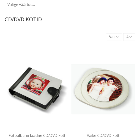
CD/DVD KOTID
Vali
4
Fotoalbumi laadne CD/DVD kott
Väike CD/DVD kott