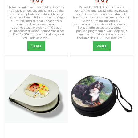
15,95 €
15,95 €
Fotoalbumit meenutav CD/DVD kott on
Väike CD/DVD kott on nutikas ja
nutikas ja emotsionaalne kingitus neile,
kompaktne kingitus kõigile, kes peavad
kes tahavad plaate korrastatult hoida ja
plaate turvaliselt kaasas kandma – IT-
mälestused kindlalt kaasas kanda. Kerge
huvilisest noorest kuni muusikasõbrani.
alumiiniumkorpus nahkribaga näeb
Kerge alumiiniumkorpus ja
esinduslik välja, sees olevad
vastupidavad plastiktaskud hoiavad kuni
plastiktaskud hoiavad kuni 10 plaati
6 plaati kriimustustest vabana, nii
kriimustustest vabad. Kompaktne mõõt
püsivad programmid, varukoopiad ja
(u 13 × 16 × 3,5 cm) mahub riiulisse, kotti
lemmikalbumid alati käeulatuses.
või kindalaekasse...
Poolümar kuju (u 13,5 × 14 × 1 cm)...
Vaata
Vaata