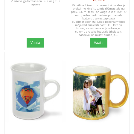
Pisike valge fototass on ilus kingitus
lapsele
Värviline fotokruus on emotsionaalne ja
praktiline kingitus, mis rõõmustab iga
päev. 330 ml tassil on valge „aken“ (80×177
mm), kuhu trükime teie pilt tassile
kujunduse vastupidava
sublimatsiooniga. Laiad panoraamfotod
mõjuvad siin eriti hästi; kui foto on
kitsas, kohandame kujunduse, et
tulemus kataks kogu ala ühtlaselt.
Saadaval on must, sinine ja...
Vaata
Vaata