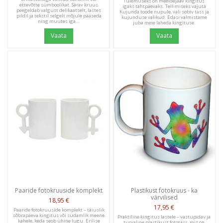
Tulemuseks on meeldejääv kingitus
ettevõtte sümboolikat. Särav kruus
igaks tähtpäevaks. Tellimiseks vajuta
peegeldab valgust delikaatselt, lastes
Kujunda toode nupule, vali sobiv tass ja
pildil ja tekstil selgelt mõjule pääseda
kujunduse valikud. Edasi valmistame
ning muutes iga...
juba meie laheda kingituse.
Vaata
Vaata
Paaride fotokruuside komplekt
Plastikust fotokruus - ka
värvilised
18,95 €
17,95 €
Paaride fotokruuside komplekt – täiuslik
sõbrapäeva kingitus või südamlik meene
Praktiline kingitus lastele – vastupidav ja
kahele, keda seob ühine lugu. Erilise
turvaline plastikust fototass, mis on