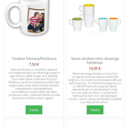
Tavaline fototass/fotokruus
Seest värviline retro disainiga
fotokruus
7,50 €
10,95 €
Kaalud võimalust, et telliks seekord
sünnipäevakingituse Netikingi e-poest,
Retro disainiga fotokruus värvilise
aga kahtlus poeb hinge, sest toodete
sisuga on pilkupüüdev ja praktiline
suur valik võtab silme eest kirjuks?
kingitus, mis toob hommikukohvi kõrvale
Fotokruusid on huvitavad ja praktilised
alati hea tuju. Eriilmelise kujuga kruus
kingitused, mida sobib kinkida näiteks
(u 330 ml) mahub mugavalt kätte,
isadepäevaks, emadepäevaks,
seesmine värv lisab karakterit ning
sünnipäevaks ja paljudeks teisteks
kruuse saab üksteise sisse laduda –
sündumusteks. Lähemalt fotokruuside
tekib vahva torn, mis säästab kapis
kasutamise kohta saate lugeda...
ruumi. Laiem ülaosa võimaldab trükkida
sinu foto ja/või teksti...
Vaata
Vaata