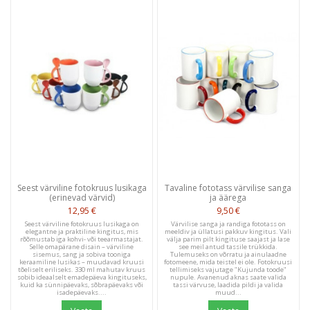
Seest värviline fotokruus lusikaga
Tavaline fototass värvilise sanga
(erinevad värvid)
ja äärega
12,95 €
9,50 €
Seest värviline fotokruus lusikaga on
Värvilise sanga ja randiga fototass on
elegantne ja praktiline kingitus, mis
meeldiv ja üllatusi pakkuv kingitus. Vali
rõõmustab iga kohvi- või teearmastajat.
välja parim pilt kingituse saajast ja lase
Selle omapärane disain – värviline
see meil antud tassile trükkida.
sisemus, sang ja sobiva tooniga
Tulemuseks on võrratu ja ainulaadne
keraamiline lusikas – muudavad kruusi
fotomeene, mida teistel ei ole. Fotokruusi
tõeliselt eriliseks. 330 ml mahutav kruus
tellimiseks vajutage "Kujunda toode"
sobib ideaalselt emadepäeva kingituseks,
nupule. Avanenud aknas saate valida
kuid ka sünnipäevaks, sõbrapäevaks või
tassi värvuse, laadida pildi ja valida
isadepäevaks....
muud...