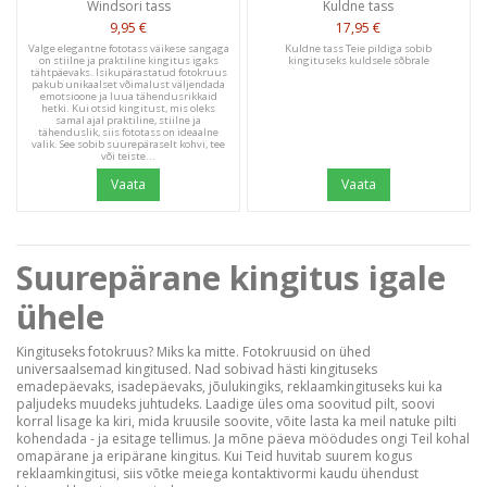
Windsori tass
Kuldne tass
9,95 €
17,95 €
Valge elegantne fototass väikese sangaga
Kuldne tass Teie pildiga sobib
on stiilne ja praktiline kingitus igaks
kingituseks kuldsele sõbrale
tähtpäevaks. Isikupärastatud fotokruus
pakub unikaalset võimalust väljendada
emotsioone ja luua tähendusrikkaid
hetki. Kui otsid kingitust, mis oleks
samal ajal praktiline, stiilne ja
tähenduslik, siis fototass on ideaalne
valik. See sobib suurepäraselt kohvi, tee
või teiste...
Vaata
Vaata
Suurepärane kingitus igale
ühele
Kingituseks fotokruus? Miks ka mitte. Fotokruusid on ühed
universaalsemad kingitused. Nad sobivad hästi kingituseks
emadepäevaks, isadepäevaks, jõulukingiks, reklaamkingituseks kui ka
paljudeks muudeks juhtudeks. Laadige üles oma soovitud pilt, soovi
korral lisage ka kiri, mida kruusile soovite, võite lasta ka meil natuke pilti
kohendada - ja esitage tellimus. Ja mõne päeva möödudes ongi Teil kohal
omapärane ja eripärane kingitus. Kui Teid huvitab suurem kogus
reklaamkingitusi, siis võtke meiega kontaktivormi kaudu ühendust