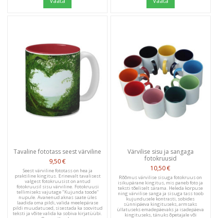
Vaata
Vaata
Tavaline fototass seest värviline
Värvilise sisu ja sangaga
fotokruusid
9,50 €
10,50 €
Seest värviline fototass on hea ja
praktiline kingitus. Erinevalt tavalisest
Rõõmus värvilise sisuga fotokruus on
valgest fotokruusist on antud
isikupärane kingitus, mis paneb foto ja
fotokruusil sisu värviline. Fotokruusi
teksti tõeliselt särama. Heleda korpuse
tellimiseks vajutage "Kujunda toode"
ning värvilise sanga ja sisuga tass toob
nupule. Avanenud aknas saate üles
kujundusele kontrasti, sobides
laadida oma pildi, valida meelepärase
sünnipäeva kingituseks, armsaks
pildi muudatused, sisestada ka soovitud
üllatuseks emadepäevaks ja isadepäeva
teksti ja võite valida ka sobiva kirjatüübi.
kingituseks, tänuks õpetajale või