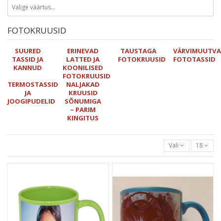
FOTOKRUUSID
SUURED
ERINEVAD
TAUSTAGA
VÄRVIMUUTV
TASSID JA
LATTED JA
FOTOKRUUSID
FOTOTASSID
KANNUD
KOONILISED
FOTOKRUUSID
TERMOSTASSID
NALJAKAD
JA
KRUUSID
JOOGIPUDELID
SÕNUMIGA
– PARIM
KINGITUS
Vali
18