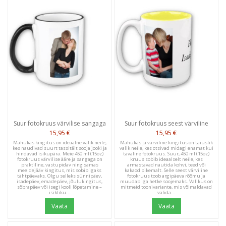
Suur fotokruus värvilise sangaga
Suur fotokruus seest värviline
15,95 €
15,95 €
Mahukas kingitus on ideaalne valik neile,
Mahukas ja värviline kingitus on täiuslik
kes naudivad suurt tassitäit sooja jooki ja
valik neile, kes otsivad midagi enamat kui
hindavad isikupära. Meie 450 ml (15oz)
tavaline fotokruus. Suur, 450 ml (15oz)
fotokruus värvilise ääre ja sangaga on
kruus sobib ideaalselt neile, kes
praktiline, vastupidav ning samas
armastavad nautida kohvi, teed või
meeldejääv kingitus, mis sobib igaks
kakaod pikemalt. Selle seest värviline
tähtpäevaks. Olgu selleks sünnipäev,
fotokruus toob argipäeva rõõmu ja
isadepäev, emadepäev, jõulukingitus,
muudab iga hetke soojemaks. Valikus on
sõbrapäev või isegi kooli lõpetamine –
mitmeid toonivariante, mis võimaldavad
isikliku...
valida...
Vaata
Vaata