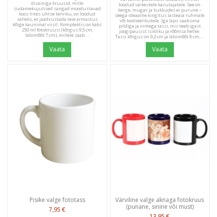
disainiga kruusid, mille
loodud väikestele kasutajatele. See on
südamekujulised sangad moodustavad
kerge, mugav ja kukkudes ei purune –
koos liites ühtse terviku, on loodud
seega ideaalne kingitus lasteaia rühmale
selleks, et jäädvustada teie armastus
või koolieelikutele. Iga laps saab oma
kõige kaunimal viisil. Komplektis on kaks
pildiga ja nimega tassi, mis teeb igast
250 ml fotokruusi (kõrgus 9,5 cm,
joogipausist isikliku ja rõõmsa hetke.
läbimõõt 7 cm), millele saab...
Tassi kõrgus on 9,2 cm ja läbimõõt 8 cm,...
Vaata
Vaata
Pisike valge fototass
Värviline valge aknaga fotokruus
(punane, sinine või must)
7,95 €
13,95 €