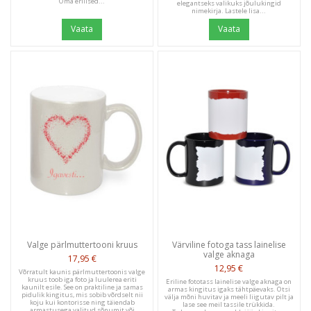
Oma erilised...
elegantseks valikuks jõulukingid
nimekirja. Lastele lisa...
Vaata
Vaata
Valge pärlmuttertooni kruus
Värviline fotoga tass lainelise
valge aknaga
17,95 €
12,95 €
Võrratult kaunis pärlmuttertoonis valge
kruus toob iga foto ja luulerea eriti
Eriline fototass lainelise valge aknaga on
kaunilt esile. See on praktiline ja samas
armas kingitus igaks tähtpäevaks. Otsi
pidulik kingitus, mis sobib võrdselt nii
välja mõni huvitav ja meeli liigutav pilt ja
koju kui kontorisse ning täiendab
lase see meil tassile trükkida.
armastusega valitud sõnumit või