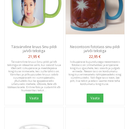
Täisvärviline kruus Sinu pildi
Neoontooni fototass sinu pildi
ja/või tekstiga
ja/või tekstiga
21,95 €
22,95 €
Täisvärviline kruus Sinu pildi ja/või
Isikupärase kujundusega neoontoonis
tekstiga on ideaalne valik, kui soovid luua
fototass on silmahakkav ja eripärane
tõeliselt isikupärase ja meeldejääva
kingitus igaühele, kes soovib ja julgeb
kingituse inimesele, kes sulle tähtis on.
erineda. Neoon tass on kordumatu
Värvikas ja pilkupüüdev kruus sobib
kingitus erinevateks tähtpäevadeks ning
suurepäraselt nii sünnipäevaks,
sündmusteks. Vali õige tassi toon, lae
jõuludeks kui ka igapäevaseks
pilt, lisa tekst ja edasi saame meie teha
üllatuseks mehele, sõbrale, õele või
kordumatu kingituse.
töökaaslasele. Eriline foto ja südamlik või
humoorikas tekst...
Vaata
Vaata