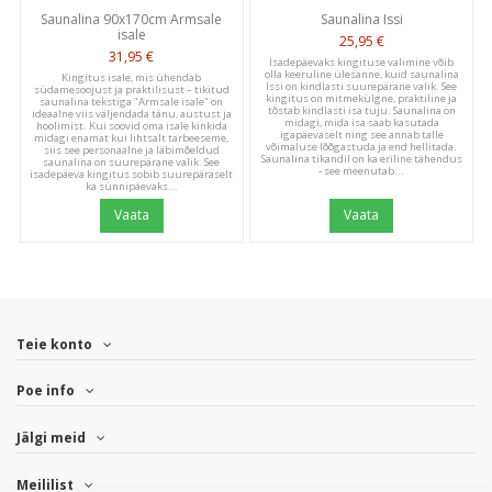
Saunalina 90x170cm Armsale
Saunalina Issi
Be the first to write a
isale
25,95 €
review!
31,95 €
Isadepäevaks kingituse valimine võib
olla keeruline ülesanne, kuid saunalina
Kingitus isale, mis ühendab
Issi on kindlasti suurepärane valik. See
südamesoojust ja praktilisust – tikitud
kingitus on mitmekülgne, praktiline ja
saunalina tekstiga "Armsale isale" on
tõstab kindlasti isa tuju. Saunalina on
ideaalne viis väljendada tänu, austust ja
midagi, mida isa saab kasutada
hoolimist. Kui soovid oma isale kinkida
igapäevaselt ning see annab talle
midagi enamat kui lihtsalt tarbeeseme,
võimaluse lõõgastuda ja end hellitada.
siis see personaalne ja läbimõeldud
Saunalina tikandil on ka eriline tähendus
saunalina on suurepärane valik. See
- see meenutab...
isadepäeva kingitus sobib suurepäraselt
ka sünnipäevaks...
Vaata
Vaata
Teie konto
Poe info
Jälgi meid
Meililist