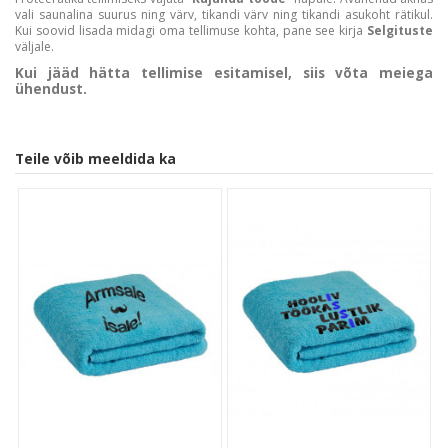
vali saunalina suurus ning värv, tikandi värv ning tikandi asukoht rätikul.
Kui soovid lisada midagi oma tellimuse kohta, pane see kirja
Selgituste
väljale.
Kui jääd hätta tellimise esitamisel, siis võta meiega
ühendust.
Teile võib meeldida ka
Customer Reviews
We’re looking for stars!
Let us know what you think