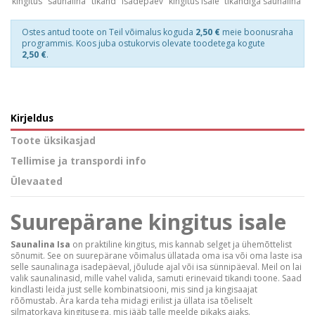
kingitus
saunalina
tikand
isadepäev
kingitus isale
tikandiga saunalina
Ostes antud toote on Teil võimalus koguda
2,50 €
meie boonusraha
programmis. Koos juba ostukorvis olevate toodetega kogute
2,50 €
.
Kirjeldus
Toote üksikasjad
Tellimise ja transpordi info
Ülevaated
Suurepärane kingitus isale
Saunalina Isa
on praktiline kingitus, mis kannab selget ja ühemõttelist
sõnumit. See on suurepärane võimalus üllatada oma isa või oma laste isa
selle saunalinaga isadepäeval, jõulude ajal või isa sünnipäeval. Meil on lai
valik saunalinasid, mille vahel valida, samuti erinevaid tikandi toone. Saad
kindlasti leida just selle kombinatsiooni, mis sind ja kingisaajat
rõõmustab. Ära karda teha midagi erilist ja üllata isa tõeliselt
silmatorkava kingitusega, mis jääb talle meelde pikaks ajaks.