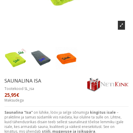
SAUNALINA ISA
Tootekood
SL_isa
25,95€
Maksudega
Saunalina “Isa”
on lühike, lööv ja selge sõnumiga
kingitus isale
–
praktiline ja samas südamlik viis näidata, kui oluline ta sulle on. Lihtne,
kuid tähendusrikas disain teeb sellest saunalinast tõelise lemmiku igale
isale, kes armastab sauna, kvaliteeti ja väikest enesekiitust. See on
kingitus, mis ühendab
stiili, mugavuse ja isikupära
.