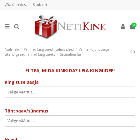
Võta ühendust
Sisukaart
0
Avalehele
Parimad kingitused - valmis ideed
Valmis kujundusega
tikandiga saunalinad kingituseks
Saunalina Isa
EI TEA, MIDA KINKIDA? LEIA KINGIIDEE!
Kingituse saaja
Tähtpäev/sündmus
Huvid