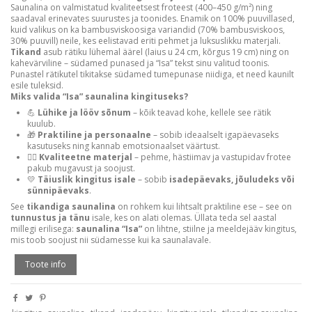
Saunalina on valmistatud kvaliteetsest froteest (400–450 g/m²) ning
saadaval erinevates suurustes ja toonides. Enamik on 100% puuvillased,
kuid valikus on ka bambusviskoosiga variandid (70% bambusviskoos,
30% puuvill) neile, kes eelistavad eriti pehmet ja luksuslikku materjali.
Tikand
asub rätiku lühemal äärel (laius u 24 cm, kõrgus 19 cm) ning on
kahevärviline – südamed punased ja “Isa” tekst sinu valitud toonis.
Punastel rätikutel tikitakse südamed tumepunase niidiga, et need kaunilt
esile tuleksid.
Miks valida “Isa” saunalina kingituseks?
💪
Lühike ja lööv sõnum
– kõik teavad kohe, kellele see rätik
kuulub.
🎁
Praktiline ja personaalne
– sobib ideaalselt igapäevaseks
kasutuseks ning kannab emotsionaalset väärtust.
🧖‍♂️
Kvaliteetne materjal
– pehme, hästiimav ja vastupidav frotee
pakub mugavust ja soojust.
💛
Täiuslik kingitus isale
– sobib
isadepäevaks, jõuludeks või
sünnipäevaks
.
See
tikandiga saunalina
on rohkem kui lihtsalt praktiline ese – see on
tunnustus ja tänu
isale, kes on alati olemas. Üllata teda sel aastal
millegi erilisega:
saunalina “Isa”
on lihtne, stiilne ja meeldejääv kingitus,
mis toob soojust nii südamesse kui ka saunalavale.
Toote info