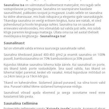
Saunalina Isa
on valmistatud kvaliteetsest materjalist, mis tagab selle
vastupidavuse ja mugavuse. Saunalina on suurepärane kaaslane
saunaõhtutel, pakkudes soojust ja mugavust. Lisaks sellele on saunalina
ka stiilne aksessuaar, mis lisab isikupära ja elegantsi igale saunaskäigule.
Tikandiga saunalina on veelgi erilisem kingitus, kuna see näitab, et oled
pühendunud ja hooliv kingisaaja suhtes. Saunalina Isa on saadaval
erinevates värvitoonides, mis võimaldab sul valida just selle, mis sobib
kõige paremini kingisaaja maitsega. Üllata oma isa sel aastal tõeliselt
meeldejääva kingitusega -
Saunalinaga Isa!
Saunalinast
Sul on võimalik valida erineva suurusega saunalinade vahel.
Saunalina tihedused jäävad 400-450 g/m2 ja enamik saunalinu on 100%
puuvill, bambussaunalina on 70% bambusviskoos ja 30% puuvill.
Kujundus tikitakse saunalina lühema külje äärele. Kui saunalinal on porte,
siis tikand tuleb porte vastasküljele. Sina saad valida, kas tikand on
lühemal küljel paremal, keskel või vasakul. Antud kujunduse mõõdud on
ca 24cm laius ja ca 19cm kõrgus.
Tikand on kahevärviline. Südamed jäävad punased, isa sõna tooni valid
sina. Punasel rätikul tikime südamed tumepunase niidiga.
Saunalinad võivad ajada ebemeid ja seega soovitame need enne
kasutamist läbi pesta.
Saunalina tellimine
Froteerätiku tellimiseks vajuta "
Kujunda toode
" nupule. Avanenud aknas