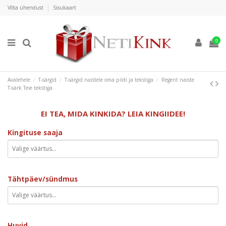
Võta ühendust
Sisukaart
0
Avalehele
T-särgid
T-särgid naistele oma pildi ja tekstiga
Regent naiste
T-särk Teie tekstiga
EI TEA, MIDA KINKIDA? LEIA KINGIIDEE!
Kingituse saaja
Tähtpäev/sündmus
Huvid