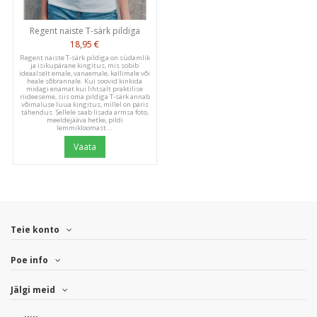
Regent naiste T-särk pildiga
18,95 €
Publ
Jana P.
01/23/24
Regent naiste T-särk pildiga on südamlik
ja isikupärane kingitus, mis sobib
date
Verified Buyer
ideaalselt emale, vanaemale, kallimale või
heale sõbrannale. Kui soovid kinkida
midagi enamat kui lihtsalt praktilise
riideeseme, siis oma pildiga T-särk annab
võimaluse luua kingitus, millel on päris
tähendus. Sellele saab lisada armsa foto,
Kôik oli täpselt nii nagu
meeldejääva hetke, pildi
lemmikloomast...
Vaata
Kôik oli täpselt nii nagu tellisin. Töö kiire ja täpne
Was this review helpful?
0
0
Teie konto
Poe info
Publ
Gerli K.
07/14/23
Jälgi meid
date
Verified Buyer