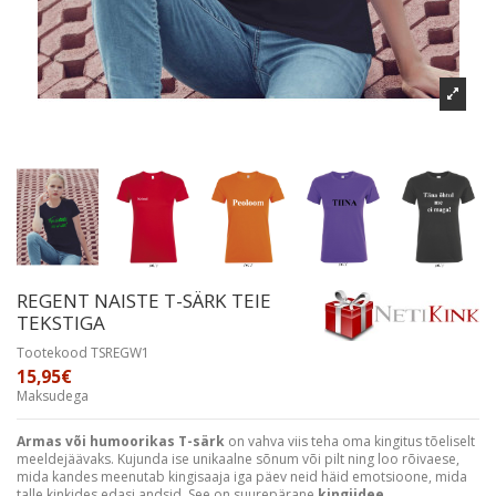
REGENT NAISTE T-SÄRK TEIE
TEKSTIGA
Tootekood
TSREGW1
15,95€
Maksudega
Armas või humoorikas T-särk
on vahva viis teha oma kingitus tõeliselt
meeldejäävaks. Kujunda ise unikaalne sõnum või pilt ning loo rõivaese,
mida kandes meenutab kingisaaja iga päev neid häid emotsioone, mida
talle kinkides edasi andsid. See on suurepärane
kingiidee