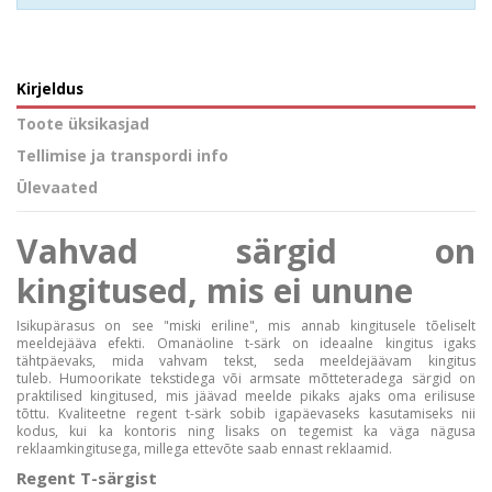
Kirjeldus
Toote üksikasjad
Tellimise ja transpordi info
Ülevaated
Vahvad särgid on
kingitused, mis ei unune
Isikupärasus on see "miski eriline", mis annab kingitusele tõeliselt
meeldejääva efekti. Omanäoline t-särk on ideaalne kingitus igaks
tähtpäevaks, mida vahvam tekst, seda meeldejäävam kingitus
tuleb.
Humoorikate tekstidega või armsate mõtteteradega särgid on
praktilised kingitused, mis jäävad meelde pikaks ajaks oma erilisuse
tõttu. Kvaliteetne regent t-särk sobib igapäevaseks kasutamiseks nii
kodus, kui ka kontoris ning lisaks on tegemist ka väga nägusa
reklaamkingitusega, millega ettevõte saab ennast reklaamid.
Regent T-särgist