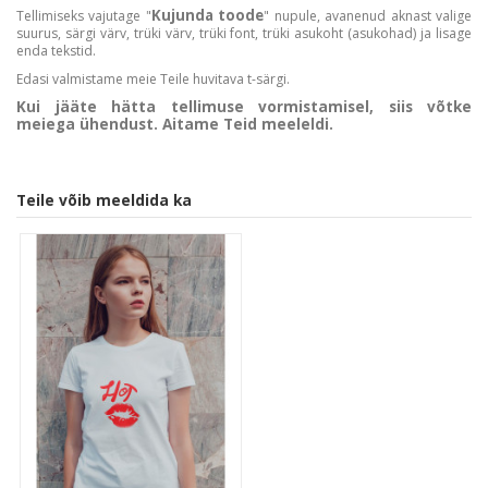
Kujunda toode
Tellimiseks vajutage "
" nupule, avanenud aknast valige
suurus, särgi värv, trüki värv, trüki font, trüki asukoht (asukohad) ja lisage
enda tekstid.
Edasi valmistame meie Teile huvitava t-särgi.
Kui jääte hätta tellimuse vormistamisel, siis võtke
meiega ühendust. Aitame Teid meeleldi.
Teile võib meeldida ka
Customer Reviews
4.9
Based on 7 reviews
Write A Review