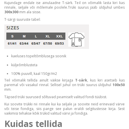
Kujundage endale ise ainulaadne T-särk. Teil on võimalik lasta kiri kas
rinnale, seljale või mõlemale poolele.Trüki suurus jääb üldjuhul umbes
300x300
mm ala sisse.
T-särgi suuruste tabel:
kaeluses topeltõmblusega soonik
küljeõmblusteta
100% puuvill, kaal 150gr/m2
Teil võimalik tellida ainult väikse kirjaga
T-särk
, kus kiri asetseb kas
paremal või vasakul rinnal. Sellisel juhul on trüki suurus üldjuhul
100x50
mm.
Täpsed trüki suurused sõltuvad peamiselt valitud fondi tüübist.
Kui soovite trükki nii rinnale kui ka seljale ja soovite neid erinevaid värve
või teise fondiga, siis pange see palun eraldi selgitustesse kirja. Sest
vaikimisi tehakse kõik trükid valitud värvi ja fondiga.
Kuidas tellida