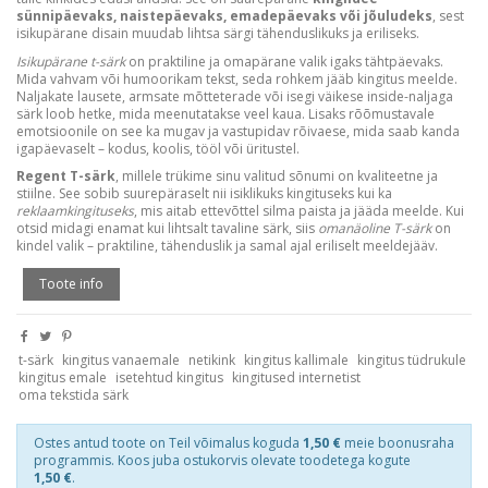
sünnipäevaks, naistepäevaks, emadepäevaks või jõuludeks
, sest
isikupärane disain muudab lihtsa särgi tähenduslikuks ja eriliseks.
Isikupärane t-särk
on praktiline ja omapärane valik igaks tähtpäevaks.
Mida vahvam või humoorikam tekst, seda rohkem jääb kingitus meelde.
Naljakate lausete, armsate mõtteterade või isegi väikese inside-naljaga
särk loob hetke, mida meenutatakse veel kaua. Lisaks rõõmustavale
emotsioonile on see ka mugav ja vastupidav rõivaese, mida saab kanda
igapäevaselt – kodus, koolis, tööl või üritustel.
Regent T-särk
, millele trükime sinu valitud sõnumi on kvaliteetne ja
stiilne. See sobib suurepäraselt nii isiklikuks kingituseks kui ka
reklaamkingituseks
, mis aitab ettevõttel silma paista ja jääda meelde. Kui
otsid midagi enamat kui lihtsalt tavaline särk, siis
omanäoline T-särk
on
kindel valik – praktiline, tähenduslik ja samal ajal eriliselt meeldejääv.
Toote info
t-särk
kingitus vanaemale
netikink
kingitus kallimale
kingitus tüdrukule
kingitus emale
isetehtud kingitus
kingitused internetist
oma tekstida särk
Ostes antud toote on Teil võimalus koguda
1,50 €
meie boonusraha
programmis. Koos juba ostukorvis olevate toodetega kogute
1,50 €
.