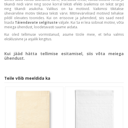
tikandi niidi värvi ning soovi korral teksti efekti (vaikimisi on tekst sirge)
ning tikandi asukoha. Valikus on ka motiivid. Vaikimisi tikitakse
ühevärviline motiiv tikitava teksti värvi. Mitmevärvilised motiivid tehakse
pildil olevates toonides. Kui on erisoove ja juhendeid, siis saad need
lisada
Täiendavate selgituste
väljale. Kui Sa ei leia sobivat motiivi, võta
meiega ühendust, loodetavasti saame aidata.
Kui oled tellimuse vormistanud, asume tööle meie, et teha valmis
eksklusiivne ja asjalik kingitus.
Kui jääd hätta tellimise esitamisel, siis võta meiega
ühendust.
Teile võib meeldida ka
Customer Reviews
5
Based on 1 review