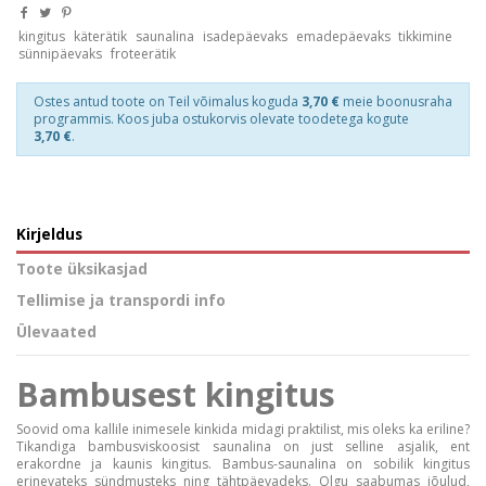
kingitus
käterätik
saunalina
isadepäevaks
emadepäevaks
tikkimine
sünnipäevaks
froteerätik
Ostes antud toote on Teil võimalus koguda
3,70 €
meie boonusraha
programmis. Koos juba ostukorvis olevate toodetega kogute
3,70 €
.
Kirjeldus
Toote üksikasjad
Tellimise ja transpordi info
Ülevaated
Bambusest kingitus
Soovid oma kallile inimesele kinkida midagi praktilist, mis oleks ka eriline?
Tikandiga bambusviskoosist saunalina on just selline asjalik, ent
erakordne ja kaunis kingitus. Bambus-saunalina on sobilik kingitus
erinevateks sündmusteks ning tähtpäevadeks. Olgu saabumas jõulud,