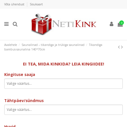
Võta ühendust
Sisukaart
0
Avalehele
Saunalinad – tikandiga ja trükiga saunalinad
Tikandiga
bambus-saunalina 140*70cm
EI TEA, MIDA KINKIDA? LEIA KINGIIDEE!
Kingituse saaja
Tähtpäev/sündmus
Huvid