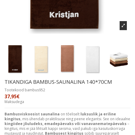
TIKANDIGA BAMBUS-SAUNALINA 140*70CM
Tootekood
bambus952
37,95€
Maksudega
Bambusviskoosist saunalina
on tõeliselt
luksuslik ja eriline
kingitus
, mis ühendab praktilisuse ning peene elegantsi. See on ideaalne
kingiidee jõuludeks, emadepäevaks või vanavanematepäevaks
–
kingitus, mis ei jää lihtsalt kappi seisma, vaid pakub iga kasutuskorraga
mugavust ja naudingut.
Bambusest kingitus
sobib suurepäraselt