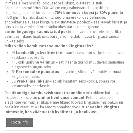
inimesele, kes hindab loodussõbralikkust, kvaliteeti ja stiili.
Saunalina on mõõdus 70×140 cm ning valmistatud luksuslikust
segukangast, mille koostis on
70% bambusviskoosi ja 30% puuvilla
(450 g/m²). Bambuskiud on tuntud oma erakordse pehmuse,
antibakteriaalsuse ja kõrge niiskusimavuse poolest – see kuivab kiiresti ja
püsib kaua värske. Froteerätiku ühes ääres on elegantne
satiinlõngadega kaunistatud porte
, mis annab tootele luksusliku
välimuse. Tikand lisab isikupära ja võimaldab muuta kingituse täiesti
unikaalseks.
Miks valida bambusest saunalina kingituseks?
🎁
Looduslik ja kvaliteetne
– bambuskiud on siidpehme, imav ja
keskkonnasõbralik.
✨
Eksklusiivne välimus
– satiinäär ja tikand muudavad saunalina
elegantseks kingituseks.
💛
Personaalne puudutus
– lisa nimi, sõnum või motiiv, et muuta
kingitus eriliseks.
🧖‍♀️
Praktiline luksus
– sobib kasutamiseks kodus, spaas või
kinkimiseks lähedasele.
See
tikandiga bambusviskoosist saunalina
on rohkem kui lihtsalt
froteerätik – see on
stiilne hoolivuse sümbol
. Pehme tekstuur,
elegantne välimus ja isikupärane tikand loovad kingituse, mis pakub nii
praktilist väärtust kui ka emotsionaalset soojust.
Ideaalne kingitus
inimesele, kes väärtustab kvaliteeti ja hoolivust.
Toote info