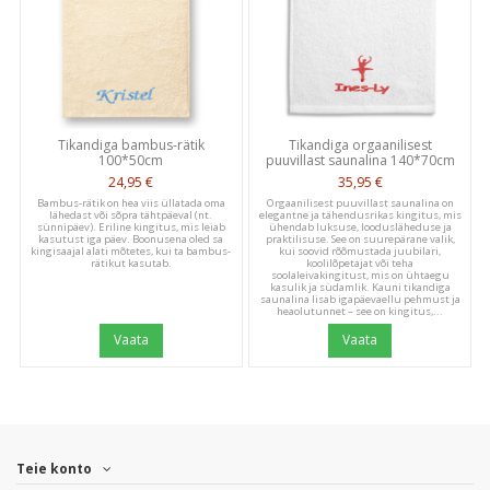
Write A Review
Tikandiga bambus-rätik
Tikandiga orgaanilisest
100*50cm
puuvillast saunalina 140*70cm
Publ
24,95 €
35,95 €
Anne M.
07/30/25
Bambus-rätik on hea viis üllatada oma
Orgaanilisest puuvillast saunalina on
date
Verified Buyer
lähedast või sõpra tähtpäeval (nt.
elegantne ja tähendusrikas kingitus, mis
sünnipäev). Eriline kingitus, mis leiab
ühendab luksuse, loodusläheduse ja
kasutust iga päev. Boonusena oled sa
praktilisuse. See on suurepärane valik,
kingisaajal alati mõtetes, kui ta bambus-
kui soovid rõõmustada juubilari,
rätikut kasutab.
koolilõpetajat või teha
soolaleivakingitust, mis on ühtaegu
Olen väga rahul. Teenindus oli
kasulik ja südamlik. Kauni tikandiga
saunalina lisab igapäevaellu pehmust ja
heaolutunnet – see on kingitus,...
Vaata
Vaata
Olen väga rahul. Teenindus oli kiire ja tulemus ilus.
Was this review helpful?
0
0
Teie konto