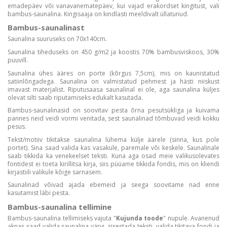
emadepäev või vanavanematepäev, kui vajad erakordset kingitust, vali
bambus-saunalina. Kingisaaja on kindlasti meeldivalt üllatunud.
Bambus-saunalinast
Saunalina suuruseks on 70x140cm.
Saunalina tiheduseks on 450 g/m2 ja koostis 70% bambusviskoos, 30%
puuvill.
Saunalina ühes ääres on porte (kõrgus 7,5cm), mis on kaunistatud
satiinlõngadega. Saunalina on valmistatud pehmest ja hästi niiskust
imavast materjalist. Riputusaasa saunalinal ei ole, aga saunalina küljes
olevat silti saab riputamiseks edukalt kasutada.
Bambus-saunalinasid on soovitav pesta õrna pesutsükliga ja kuivama
pannes neid veidi vormi venitada, sest saunalinad tõmbuvad veidi kokku
pesus.
Tekst/motiiv tikitakse saunalina lühema külje äärele (sinna, kus pole
portet). Sina saad valida kas vasakule, paremale või keskele. Saunalinale
saab tikkida ka venekeelset teksti. Kuna aga osad meie valikusolevates
fontidest ei toeta kirillitsa kirja, siis püüame tikkida fondis, mis on kliendi
kirjastiili valikule kõige sarnasem.
Saunalinad võivad ajada ebemeid ja seega soovitame nad enne
kasutamist läbi pesta.
Bambus-saunalina tellimine
Bambus-saunalina tellimiseks vajuta "
Kujunda toode
" nupule. Avanenud
aknas saad valida saunalina värvi, sisestada teksti, valida tikitava fondi ja