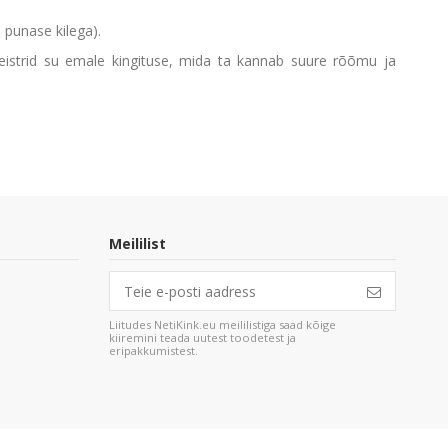
 punase kilega).
meistrid su emale kingituse, mida ta kannab suure rõõmu ja
Meililist
Liitudes NetiKink.eu meililistiga saad kõige
kiiremini teada uutest toodetest ja
eripakkumistest.