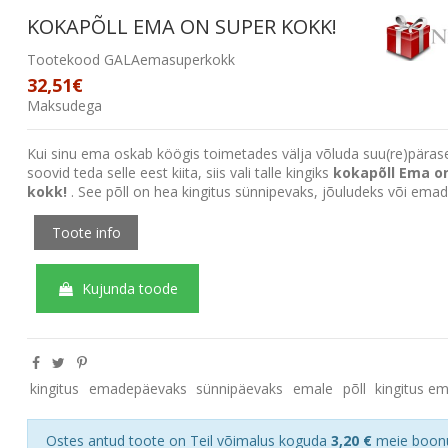
KOKAPÕLL EMA ON SUPER KOKK!
Tootekood
GALAemasuperkokk
32,51€
Maksudega
Kui sinu ema oskab köögis toimetades välja võluda suu(re)päras
soovid teda selle eest kiita, siis vali talle kingiks
kokapõll Ema o
kokk!
. See põll on hea kingitus sünnipevaks, jõuludeks või ema
Toote info
Kujunda toode
kingitus
emadepäevaks
sünnipäevaks
emale
põll
kingitus e
Ostes antud toote on Teil võimalus koguda
3,20 €
meie boon