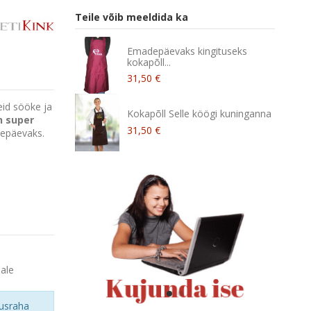
Teile võib meeldida ka
Emadepäevaks kingituseks
kokapõll...
31,50 €
eid sööke ja
Kokapõll Selle köögi kuninganna
n super
31,50 €
depäevaks.
male
usraha