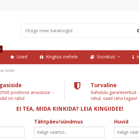
d
Uued
Kingitus mehele
Soovitusi
I
er kokk!
gasiside
Turvaline
 3500 positiivse arvustuse –
Rahulolu garanteeritud –
ndid on rahul
rahul, saad raha tagasi!
EI TEA, MIDA KINKIDA? LEIA KINGIIDEE!
Tähtpäev/sündmus
Huvid