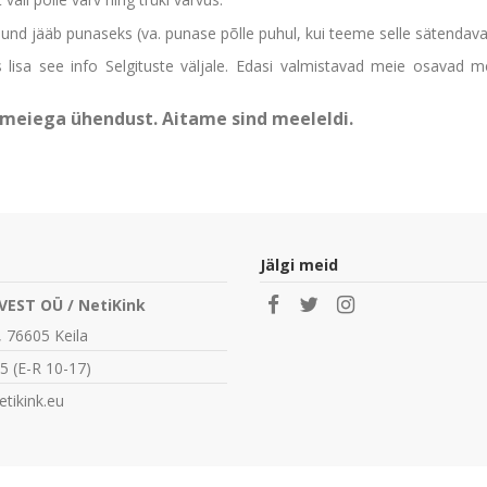
ujund jääb punaseks (va. punase põlle puhul, kui teeme selle sätendava
 lisa see info Selgituste väljale. Edasi valmistavad meie osavad 
a meiega ühendust. Aitame sind meeleldi.
Jälgi meid
Customer Reviews
VEST OÜ / NetiKink
, 76605 Keila
5
(E-R 10-17)
tikink.eu
We’re looking for stars!