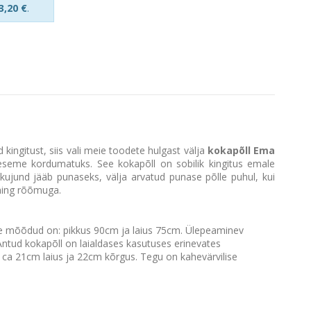
3,20 €
.
 kingitust, siis vali meie toodete hulgast välja
kokapõll Ema
deeseme kordumatuks. See kokapõll on sobilik kingitus emale
kujund jääb punaseks, välja arvatud punase põlle puhul, kui
ning rõõmuga.
lle mõõdud on: pikkus 90cm ja laius 75cm. Ülepeaminev
Antud kokapõll on laialdases kasutuses erinevates
ga ca 21cm laius ja 22cm kõrgus. Tegu on kahevärvilise