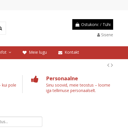
Ostukorv:
/
Tühi
Sisene
nfot
Meie lugu
Kontakt
Personaalne
 kui pole
Sinu soovid, meie teostus – loome
iga tellimuse personaalselt.