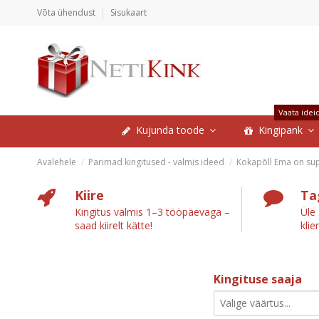
Võta ühendust
Sisukaart
Vaata idei
Kujunda toode
Kingipank
Avalehele
Parimad kingitused - valmis ideed
Kokapõll Ema on sup
Kiire
Ta
Kingitus valmis 1–3 tööpäevaga –
Üle
saad kiirelt kätte!
klie
Kingituse saaja