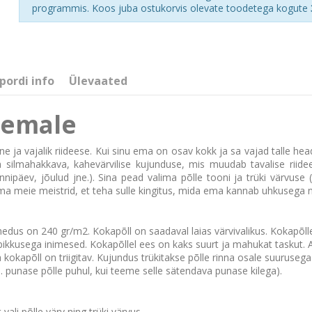
programmis. Koos juba ostukorvis olevate toodetega kogute
pordi info
Ülevaated
t emale
e ja vajalik riideese. Kui sinu ema on osav kokk ja sa vajad talle head
 ja silmahakkava, kahevärvilise kujunduse, mis muudab tavalise rii
päev, jõulud jne.). Sina pead valima põlle tooni ja trüki värvuse (
a meie meistrid, et teha sulle kingitus, mida ema kannab uhkusega 
ihedus on 240 gr/m2. Kokapõll on saadaval laias värvivalikus. Kokapõ
pikkusega inimesed. Kokapõllel ees on kaks suurt ja mahukat taskut. 
a kokapõll on triigitav. Kujundus trükitakse põlle rinna osale suuruse
a. punase põlle puhul, kui teeme selle sätendava punase kilega).
ali põlle värv ning trüki värvus.