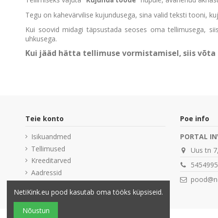
Tegu on kahevärvilise kujundusega, sina valid teksti tooni, k
Kui soovid midagi täpsustada seoses oma tellimusega, siis
uhkusega.
Kui jääd hätta tellimuse vormistamisel, siis võt
Teie konto
Poe info
Isikuandmed
PORTAL IN
Tellimused
Uus tn 7
Kreeditarved
5454995
Aadressid
pood@ne
Kupong
NetiKink.eu pood kasutab oma tööks küpsiseid.
Nõustun