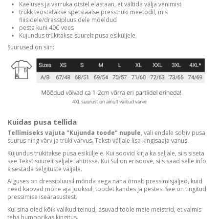
Kaeluses ja varruka otstel elastaan, et vältida välja venimist
trükk teostatakse spetsiaalse presstrüki meetodil, mis
fliisidele/dressipluusidele mõeldud
pesta kuni 40C vees
Kujundus trükitakse suurelt pusa esiküljele.
Suurused on siin:
Kuidas pusa tellida
Tellimiseks vajuta "Kujunda toode" nupule
, vali endale sobiv pusa
suurus ning värv ja trüki värvus. Teksti väljale lisa kingisaaja vanus.
Kujundus trükitakse pusa esiküljele. Kui soovid kirja ka seljale, siis siseta
see Tekst suurelt seljale lahtrisse. Kui Sul on erisoove, siis saad selle info
sisestada Selgituste väljale.
Alguses on dressipluusil mõnda aega näha õrnalt pressimisjäljed, kuid
need kaovad mõne aja jooksul, toodet kandes ja pestes. See on tingitud
pressimise iseärasustest.
Kui sina oled kõik valikud teinud, asuvad tööle meie meistrid, et valmis
teha humoorikas kingitus.