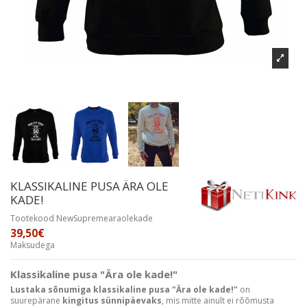
KLASSIKALINE PUSA ÄRA OLE
KADE!
Tootekood
NewSupremearaolekade
39,50€
Maksudega
Klassikaline pusa "Ära ole kade!"
Lustaka sõnumiga klassikaline pusa "Ära ole kade!"
on
suurepärane
kingitus sünnipäevaks
, mis mitte ainult ei rõõmusta