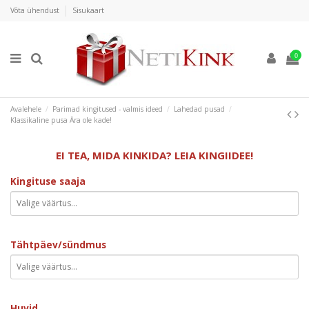
Võta ühendust
Sisukaart
0
Avalehele
Parimad kingitused - valmis ideed
Lahedad pusad
Klassikaline pusa Ära ole kade!
EI TEA, MIDA KINKIDA? LEIA KINGIIDEE!
Kingituse saaja
Tähtpäev/sündmus
Huvid