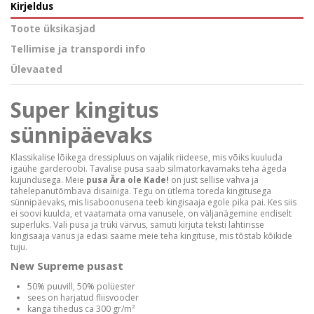
Kirjeldus
Toote üksikasjad
Tellimise ja transpordi info
Ülevaated
Super kingitus
sünnipäevaks
Klassikalise lõikega dressipluus on vajalik riideese, mis võiks kuuluda
igaühe garderoobi. Tavalise pusa saab silmatorkavamaks teha ägeda
kujundusega. Meie
pusa Ära ole Kade!
on just sellise vahva ja
tähelepanutõmbava disainiga. Tegu on ütlema toreda kingitusega
sünnipäevaks, mis lisaboonusena teeb kingisaaja egole pika pai. Kes siis
ei soovi kuulda, et vaatamata oma vanusele, on väljanägemine endiselt
superluks. Vali pusa ja trüki värvus, samuti kirjuta teksti lahtirisse
kingisaaja vanus ja edasi saame meie teha kingituse, mis tõstab kõikide
tuju.
New Supreme pusast
50% puuvill, 50% polüester
sees on harjatud fliisvooder
kanga tihedus ca 300
gr/m²