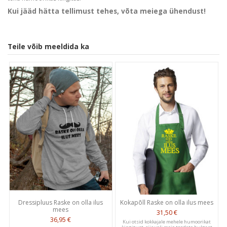
Kui jääd hätta tellimust tehes, võta meiega ühendust!
Teile võib meeldida ka
Customer Reviews
5
Based on 1 review
Write A Review
Dressipluus Raske on olla ilus
Kokapõll Raske on olla ilus mees
mees
31,50 €
Publ
36,95 €
L M.
04/09/24
Kui otsid kokkajale mehele humoorikat