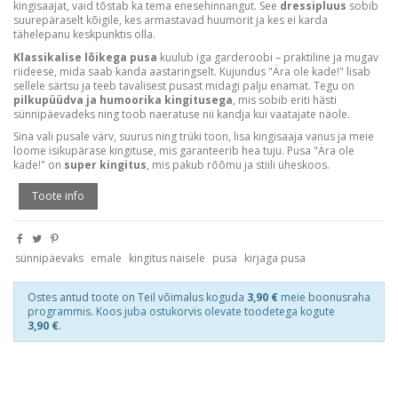
kingisaajat, vaid tõstab ka tema enesehinnangut. See
dressipluus
sobib
suurepäraselt kõigile, kes armastavad huumorit ja kes ei karda
tähelepanu keskpunktis olla.
Klassikalise lõikega pusa
kuulub iga garderoobi – praktiline ja mugav
riideese, mida saab kanda aastaringselt. Kujundus "Ära ole kade!" lisab
sellele särtsu ja teeb tavalisest pusast midagi palju enamat. Tegu on
pilkupüüdva ja humoorika kingitusega
, mis sobib eriti hästi
sünnipäevadeks ning toob naeratuse nii kandja kui vaatajate näole.
Sina vali pusale värv, suurus ning trüki toon, lisa kingisaaja vanus ja meie
loome isikupärase kingituse, mis garanteerib hea tuju. Pusa "Ära ole
kade!" on
super kingitus
, mis pakub rõõmu ja stiili üheskoos.
Toote info
sünnipäevaks
emale
kingitus naisele
pusa
kirjaga pusa
Ostes antud toote on Teil võimalus koguda
3,90 €
meie boonusraha
programmis. Koos juba ostukorvis olevate toodetega kogute
3,90 €
.