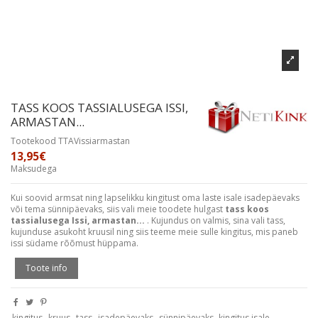
TASS KOOS TASSIALUSEGA ISSI,
ARMASTAN...
Tootekood
TTAVissiarmastan
13,95€
Maksudega
Kui soovid armsat ning lapselikku kingitust oma laste isale isadepäevaks
või tema sünnipäevaks, siis vali meie toodete hulgast
tass koos
tassialusega Issi, armastan...
. Kujundus on valmis, sina vali tass,
kujunduse asukoht kruusil ning siis teeme meie sulle kingitus, mis paneb
issi südame rõõmust hüppama.
Toote info
kingitus
kruus
tass
isadepäevaks
sünnipäevaks
kingitus isale