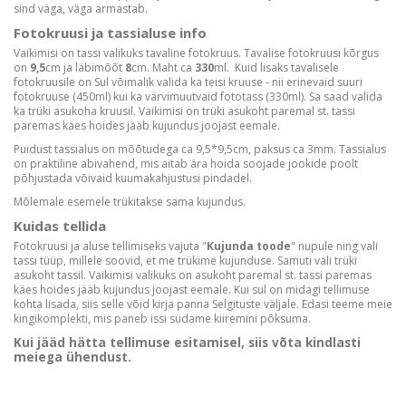
sind väga, väga armastab.
Fotokruusi ja tassialuse info
Vaikimisi on tassi valikuks tavaline fotokruus. Tavalise fotokruusi kõrgus
on
9,5
cm ja läbimõõt
8
cm. Maht ca
330
ml. Kuid lisaks tavalisele
fotokruusile on Sul võimalik valida ka teisi kruuse - nii erinevaid suuri
fotokruuse (450ml) kui ka värvimuutvaid fototass (330ml). Sa saad valida
ka trüki asukoha kruusil. Vaikimisi on trüki asukoht paremal st. tassi
paremas käes hoides jääb kujundus joojast eemale.
Puidust tassialus on mõõtudega ca 9,5*9,5cm, paksus ca 3mm. Tassialus
on praktiline abivahend, mis aitab ära hoida soojade jookide poolt
põhjustada võivaid kuumakahjustusi pindadel.
Mõlemale esemele trükitakse sama kujundus.
Kuidas tellida
Fotokruusi ja aluse tellimiseks vajuta "
Kujunda toode
" nupule ning vali
tassi tüüp, millele soovid, et me trükime kujunduse. Samuti vali trüki
asukoht tassil. Vaikimisi valikuks on asukoht paremal st. tassi paremas
käes hoides jääb kujundus joojast eemale. Kui sul on midagi tellimuse
kohta lisada, siis selle võid kirja panna Selgituste väljale. Edasi teeme meie
kingikomplekti, mis paneb issi südame kiiremini põksuma.
Kui jääd hätta tellimuse esitamisel, siis võta kindlasti
meiega ühendust.