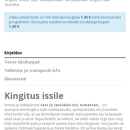
tassialus
Ostes antud toote on Teil võimalus koguda
1,30 €
meie boonusraha
programmis. Koos juba ostukorvis olevate toodetega kogute
1,30 €
.
Kirjeldus
Toote üksikasjad
Tellimise ja transpordi info
Ülevaated
Kingitus issile
Armas ja lastepärane
tass ja tassialus Issi, armastan...
on
suurepärane kingitus isale isadepäevaks, sünnipäevaks või jõuludeks.
Võid kindel olla, et isa lemmikjook maitseb veel paremini, kui ta kasutab
seda tassi ja alust. Kujundustöö on tehtud, sul tuleb valida õige tass ning
trüki asukoht kruusil ja seejärel saame meie teha kingituse, mis paneb isa
südame rõõmust hüppama ja meele heldima. On ju hea teada, kui keegi