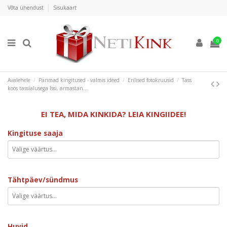
Võta ühendust
Sisukaart
0
Avalehele
Parimad kingitused - valmis ideed
Erilised fotokruusid
Tass
koos tassialusega Issi, armastan...
EI TEA, MIDA KINKIDA? LEIA KINGIIDEE!
Kingituse saaja
Tähtpäev/sündmus
Huvid