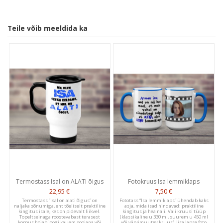
Teile võib meeldida ka
Customer Reviews
5
Based on 1 review
Write A Review
Termostass Isal on ALATI õigus
Fotokruus Isa lemmiklaps
22,95 €
7,50 €
Publ
Snežana S.
11/09/20
Termostass “Isal on alati õigus” on
Fototass “Isa lemmiklaps” ühendab kaks
naljaka sõnumiga, ent tõeliselt praktiline
asja, mida isad hindavad: praktiline
date
Verified Buyer
kingitus isale, kes on pidevalt liikvel.
kingitus ja hea nali. Vali kruusi tüüp
Topeltseinaga roostevabast terasest
(klassikaline u 330 ml, suurem u 450 ml
korpus hoiab joogi kauem soojana või
või värvimuutev kruus), lisa lapse foto