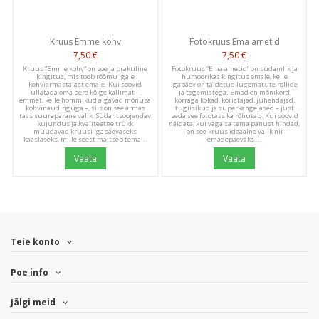
Let us know what you think
Kruus Emme kohv
Fotokruus Ema ametid
Be the first to write a
7,50 €
7,50 €
review!
Kruus “Emme kohv” on soe ja praktiline
Fotokruus “Ema ametid” on südamlik ja
kingitus, mis toob rõõmu igale
humoorikas kingitus emale, kelle
kohviarmastajast emale. Kui soovid
igapäev on täidetud lugematute rollide
üllatada oma pere kõige kallimat –
ja tegemistega. Emad on mõnikord
emmet, kelle hommikud algavad mõnusa
korraga kokad, koristajad, juhendajad,
kohvinaudinguga –, siis on see armas
tugiisikud ja superkangelased – just
tass suurepärane valik. Südantsoojendav
seda see fototass ka rõhutab. Kui soovid
kujundus ja kvaliteetne trükk
näidata, kui väga sa tema panust hindad,
muudavad kruusi igapäevaseks
on see kruus ideaalne valik nii
kaaslaseks, mille seest maitseb tema...
emadepäevaks,...
Vaata
Vaata
Teie konto
Poe info
Jälgi meid