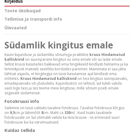
Kirjeldus
Toote üksikasjad
Tellimise ja transpordi info
Ülevaated
Südamlik kingitus emale
Kauni kujunduse ja südamliku sõnumiga praktiline
kruus Hindamatud
kalliskivid
on suurepärane kingitus su oma emale või su laste emale.
Sellist kruusi kasutades hakkavad ema hingekeeld kindlasti helisema ja ka
lemmikjook maitseb seetõttu kordades paremini. Mainimata ei saa jätta
tähtsat asjaolu, et kingitegija on tassi kasutamise ajal kindlasti ema
mõtetes.
Kruus Hindamatud kalliskivid
on hea kingitus sünnipäevaks,
emadepäevaks või jõuludeks. Kujundustöö on tehtud, sul tuleb valida
vaid õige tass ja siis teeme meie kingituse, mille sõnum poeb emale
sügavale südamesse.
Fotokruusi info
Vaikimisi on tassi valituks tavaline fotokruus. Tavalise fotokruusi kõrgus
on
9,5
cm ja läbimõõt
8
cm. Maht ca
330
ml. Kuid lisaks tavalisele
fotokruusile on Sul võimalik valida ka teisi kruuse - nii erinevaid suuri
fotokruuse kui ka värvimuutvaid.
Kuidas tellida