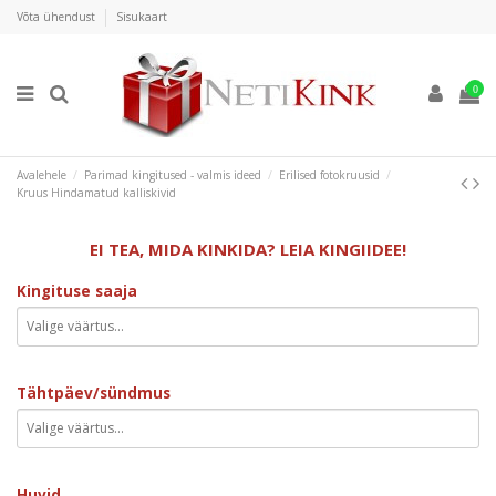
Võta ühendust
Sisukaart
0
Avalehele
Parimad kingitused - valmis ideed
Erilised fotokruusid
Kruus Hindamatud kalliskivid
EI TEA, MIDA KINKIDA? LEIA KINGIIDEE!
Kingituse saaja
Tähtpäev/sündmus
Huvid