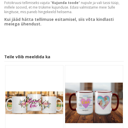
Fotokruusi tellimiseks vajuta "
Kujunda toode
" nupule ja vali tassi tüüp,
millele soovid, et me trükime kujunduse. Edasi valmistame meie Sulle
kingituse, mis paneb hingekeeld helisema.
Kui jääd hätta tellimuse esitamisel, siis võta kindlasti
meiega ühendust.
Teile võib meeldida ka
Customer Reviews
We’re looking for stars!