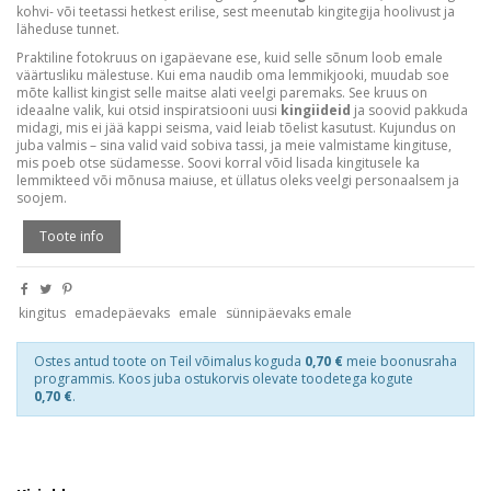
kohvi- või teetassi hetkest erilise, sest meenutab kingitegija hoolivust ja
läheduse tunnet.
Praktiline fotokruus on igapäevane ese, kuid selle sõnum loob emale
väärtusliku mälestuse. Kui ema naudib oma lemmikjooki, muudab soe
mõte kallist kingist selle maitse alati veelgi paremaks. See kruus on
ideaalne valik, kui otsid inspiratsiooni uusi
kingiideid
ja soovid pakkuda
midagi, mis ei jää kappi seisma, vaid leiab tõelist kasutust. Kujundus on
juba valmis – sina valid vaid sobiva tassi, ja meie valmistame kingituse,
mis poeb otse südamesse. Soovi korral võid lisada kingitusele ka
lemmikteed või mõnusa maiuse, et üllatus oleks veelgi personaalsem ja
soojem.
Toote info
kingitus
emadepäevaks
emale
sünnipäevaks emale
Ostes antud toote on Teil võimalus koguda
0,70 €
meie boonusraha
programmis. Koos juba ostukorvis olevate toodetega kogute
0,70 €
.