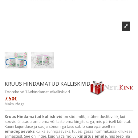
KRUUS HINDAMATUD KALLISKIVID
Tootekood
TAVhindamatudkalliskivid
7,50€
Maksudega
Kruus Hindamatud kalliskivid
on südamlik ja tähenduslik valik, kui
soovid üllatada oma ema või laste ema kingitusega, mis päriselt kõnetab.
Kauni kujunduse ja sooja sõnumiga tass sobib suurepäraselt nii
emadepäevaks
kui ka sünnipäevaks, tuues igasse hommikusse killukese
armastust. See on lihtne, kuid väga mõjuv
kingitus emale
, mis teeb iga