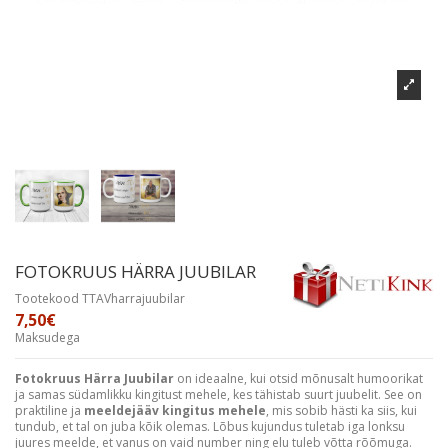
FOTOKRUUS HÄRRA JUUBILAR
Tootekood
TTAVharrajuubilar
7,50€
Maksudega
Fotokruus Härra Juubilar
on ideaalne, kui otsid mõnusalt humoorikat
ja samas südamlikku kingitust mehele, kes tähistab suurt juubelit. See on
praktiline ja
meeldejääv kingitus mehele
, mis sobib hästi ka siis, kui
tundub, et tal on juba kõik olemas. Lõbus kujundus tuletab iga lonksu
juures meelde, et vanus on vaid number ning elu tuleb võtta rõõmuga.