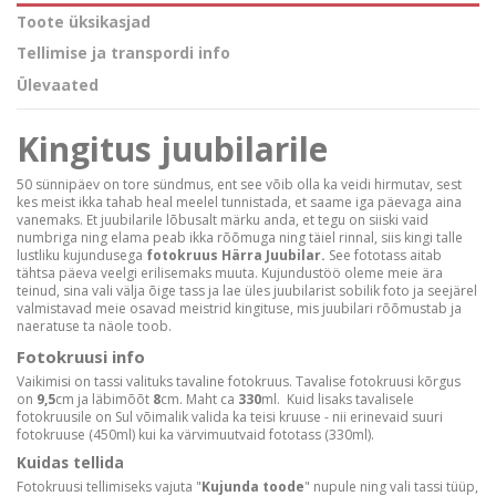
Toote üksikasjad
Tellimise ja transpordi info
Ülevaated
Kingitus juubilarile
50 sünnipäev on tore sündmus, ent see võib olla ka veidi hirmutav, sest
kes meist ikka tahab heal meelel tunnistada, et saame iga päevaga aina
vanemaks. Et juubilarile lõbusalt märku anda, et tegu on siiski vaid
numbriga ning elama peab ikka rõõmuga ning täiel rinnal, siis kingi talle
lustliku kujundusega
fotokruus Härra Juubilar.
See fototass aitab
tähtsa päeva veelgi erilisemaks muuta. Kujundustöö oleme meie ära
teinud, sina vali välja õige tass ja lae üles juubilarist sobilik foto ja seejärel
valmistavad meie osavad meistrid kingituse, mis juubilari rõõmustab ja
naeratuse ta näole toob.
Fotokruusi info
Vaikimisi on tassi valituks tavaline fotokruus. Tavalise fotokruusi kõrgus
on
9,5
cm ja läbimõõt
8
cm. Maht ca
330
ml. Kuid lisaks tavalisele
fotokruusile on Sul võimalik valida ka teisi kruuse - nii erinevaid suuri
fotokruuse (450ml) kui ka värvimuutvaid fototass (330ml).
Kuidas tellida
Fotokruusi tellimiseks vajuta "
Kujunda toode
" nupule ning vali tassi tüüp,