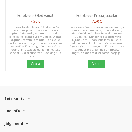
Let us know what you think
Fotokruus Oled vana!
Fotokruus Proua Juubilar
Be the first to write a
7,50 €
7,50 €
review!
Humoorikas fotokruus “Oled vana!” on
Fotokruus Proua Juubilar on südamlik ja
praktiline ja vaimukas sünnipäeva
samas praktiline valik, kui otsid ideid,
kingitus inimesele, kes armastab nalja ja
mida kinkida naisele esimeseks suureks
ei karda ka iseenda üle muigata. Oleme
juubeliks. Humoorikas ja elegantne
kujunduse valmis teinud – sina valid
kujundus muudab selle tassi millekski
vaid sobiva kruusi ja trüki asukoha, meie
palju enamat kui lihtsalt nõuks – see on
teeme ülejäänu ning toimetame kätte
äge kingitus naisele, mis jääb kasutusse
rõõmu, mis saadab iga hommikusest
ka pärast pidu. Selline sünnipäeva
kohvist kuni õhtuse teeni. See kingitus
kingitus annab tähtsal päeval sooja ja...
töötab nii...
Vaata
Vaata
Teie konto
Poe info
Jälgi meid