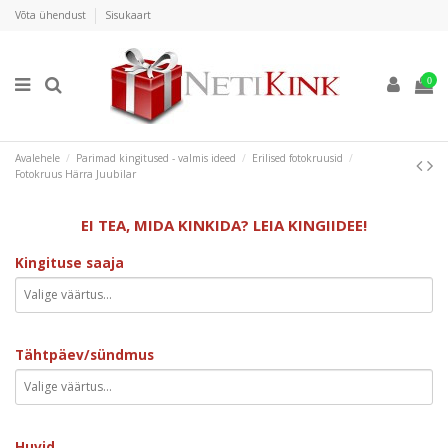
Võta ühendust
Sisukaart
0
Avalehele
Parimad kingitused - valmis ideed
Erilised fotokruusid
Fotokruus Härra Juubilar
EI TEA, MIDA KINKIDA? LEIA KINGIIDEE!
Kingituse saaja
Tähtpäev/sündmus
Huvid