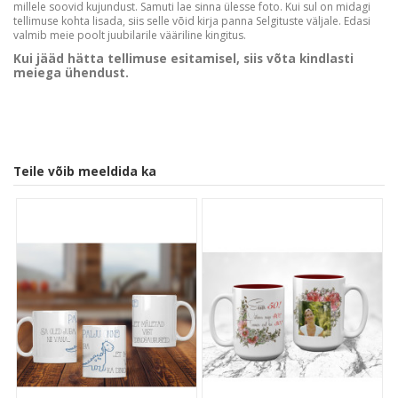
millele soovid kujundust. Samuti lae sinna ülesse foto. Kui sul on midagi
tellimuse kohta lisada, siis selle võid kirja panna Selgituste väljale. Edasi
valmib meie poolt juubilarile vääriline kingitus.
Kui jääd hätta tellimuse esitamisel, siis võta kindlasti
meiega ühendust.
Teile võib meeldida ka
Customer Reviews
We’re looking for stars!