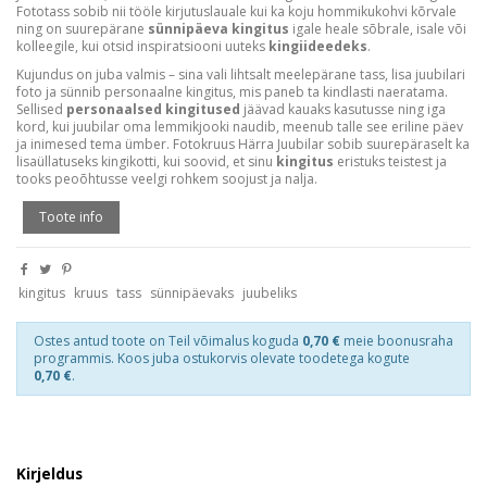
Fototass sobib nii tööle kirjutuslauale kui ka koju hommikukohvi kõrvale
ning on suurepärane
sünnipäeva kingitus
igale heale sõbrale, isale või
kolleegile, kui otsid inspiratsiooni uuteks
kingiideedeks
.
Kujundus on juba valmis – sina vali lihtsalt meelepärane tass, lisa juubilari
foto ja sünnib personaalne kingitus, mis paneb ta kindlasti naeratama.
Sellised
personaalsed kingitused
jäävad kauaks kasutusse ning iga
kord, kui juubilar oma lemmikjooki naudib, meenub talle see eriline päev
ja inimesed tema ümber. Fotokruus Härra Juubilar sobib suurepäraselt ka
lisaüllatuseks kingikotti, kui soovid, et sinu
kingitus
eristuks teistest ja
tooks peoõhtusse veelgi rohkem soojust ja nalja.
Toote info
kingitus
kruus
tass
sünnipäevaks
juubeliks
Ostes antud toote on Teil võimalus koguda
0,70 €
meie boonusraha
programmis. Koos juba ostukorvis olevate toodetega kogute
0,70 €
.
Kirjeldus