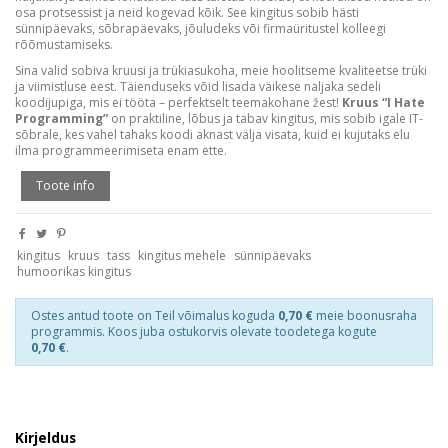
osa protsessist ja neid kogevad kõik. See kingitus sobib hästi
sünnipäevaks, sõbrapäevaks, jõuludeks või firmaüritustel kolleegi
rõõmustamiseks.
Sina valid sobiva kruusi ja trükiasukoha, meie hoolitseme kvaliteetse trüki
ja viimistluse eest. Täienduseks võid lisada väikese naljaka sedeli
koodijupiga, mis ei tööta – perfektselt teemakohane žest!
Kruus “I Hate
Programming”
on praktiline, lõbus ja tabav kingitus, mis sobib igale IT-
sõbrale, kes vahel tahaks koodi aknast välja visata, kuid ei kujutaks elu
ilma programmeerimiseta enam ette.
Toote info
kingitus
kruus
tass
kingitus mehele
sünnipäevaks
humoorikas kingitus
Ostes antud toote on Teil võimalus koguda
0,70 €
meie boonusraha
programmis. Koos juba ostukorvis olevate toodetega kogute
0,70 €
.
Kirjeldus