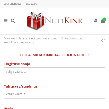
Võta ühendust
Sisukaart
0
Avalehele
Parimad kingitused - valmis ideed
Erilised fotokruusid
Kruus I hate programming
EI TEA, MIDA KINKIDA? LEIA KINGIIDEE!
Kingituse saaja
Tähtpäev/sündmus
Huvid