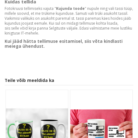
Kuidas tellida
Fotokruusi tellimiseks vajuta "
Kujunda toode
" nupule ning vali tassi tüüp,
millele soovid, et me trükime kujunduse. Samuti vali trüki asukoht tassil.
Vaikimisi valikuks on asukoht paremal st. tassi paremas käes hoides jääb
kujundus joojast eemale. Kui sul on midagi tellimuse kohta lisada,
siis selle võid kirja panna Selgituste väljale. Edasi valmistame meie lustliku
kinigtuse IT-mehele.
Kui jääd hätta tellimuse esitamisel, siis võta kindlasti
meiega ühendust.
Teile võib meeldida ka
Customer Reviews