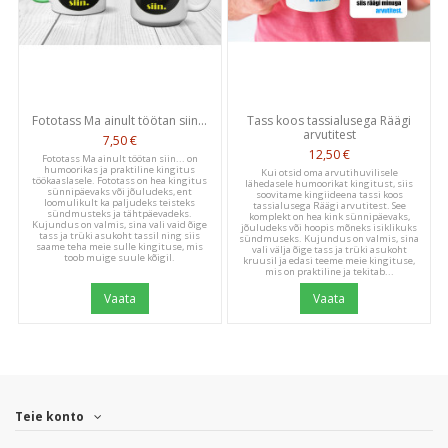
We’re looking for stars!
Let us know what you think
Fototass Ma ainult töötan siin...
Tass koos tassialusega Räägi
Be the first to write a
arvutitest
7,50 €
review!
12,50 €
Fototass Ma ainult töötan siin... on
humoorikas ja praktiline kingitus
Kui otsid oma arvutihuvilisele
töökaaslasele. Fototass on hea kingitus
lähedasele humoorikat kingitust, siis
sünnipäevaks või jõuludeks, ent
soovitame kingiideena tassi koos
loomulikult ka paljudeks teisteks
tassialusega Räägi arvutitest. See
sündmusteks ja tähtpäevadeks.
komplekt on hea kink sünnipäevaks,
Kujundus on valmis, sina vali vaid õige
jõuludeks või hoopis mõneks isiklikuks
tass ja trüki asukoht tassil ning siis
sündmuseks. Kujundus on valmis, sina
saame teha meie sulle kingituse, mis
vali välja õige tass ja trüki asukoht
toob muige suule kõigil.
kruusil ja edasi teeme meie kingituse,
mis on praktiline ja tekitab...
Vaata
Vaata
Teie konto