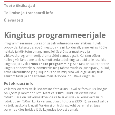
Toote üksikasjad
Tellimise ja transpordi info
Ülevaated
Kingitus programmeerijale
Programmeerimise juures on sageli võtmesõna kannatlikkus. Tuleb
proovida, katsetada, ebaõnnestuda - ja nii korduvalt, enne kui asi tööle
hakkab ja kõik toimib nagu imeväel. Seetõttu armastavad ja
vihkavad programmeerijad oma tööd samaaegselt. Kui sinu sõber,
kolleeg või lähedane teeb samuti seda tööd ning sa otsid talle lustlikku
kingitust, siis vali
kruus I hate programming
. See tass on suurepärene
kingitus erinevateks sündmusteks ning tähtpäevadeks (sünnipäev, jõulud,
firma ühisüritused jne.). Kujundus on valmis, sina vali õige kruus, trüki
asukoht tassil ja edasi teeme meie it-sõpra lõbustava kingituse.
Fotokruusi info
Vaikimisi on tassi valikuks tavaline fotokruus. Tavalise fotokruusi kõrgus
on
9,5
cm ja läbimõõt
8
cm. Maht ca
330
ml. Kuid lisaks tavalisele
fotokruusile on Sul võimalik valida ka teisi kruuse - nii erinevaid suuri
fotokruuse (450ml) kui ka värvimuutvaid fototass (330ml). Sa saad valida
ka trüki asukoha kruusil. Vaikimisi on trüki asukoht paremal st. tassi
paremas käes hoides jääb kujundus joojast eemale.