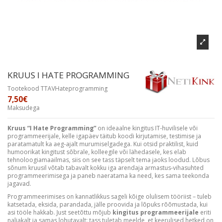
KRUUS I HATE PROGRAMMING
Tootekood
TTAVHateprogramming
7,50€
Maksudega
Kruus “I Hate Programming”
on ideaalne kingitus IT-huvilisele või
programmeerijale, kelle igapäev täitub koodi kirjutamise, testimise ja
paratamatult ka aeg-ajalt murumiselgadega. Kui otsid praktilist, kuid
humoorikat kingitust sõbrale, kolleegile või lähedasele, kes elab
tehnoloogiamaailmas, siis on see tass täpselt tema jaoks loodud. Lõbus
sõnum kruusil võtab tabavalt kokku iga arendaja armastus-vihasuhted
programmeerimisega ja paneb naeratama ka need, kes sama teekonda
jagavad.
Programmeerimises on kannatlikkus sageli kõige olulisem tööriist – tuleb
katsetada, eksida, parandada, jälle proovida ja lõpuks rõõmustada, kui
asi tööle hakkab. Just seetõttu mõjub
kingitus programmeerijale
eriti
naljakalt ja samas lohutavalt: tass tuletab meelde, et keerulised hetked on