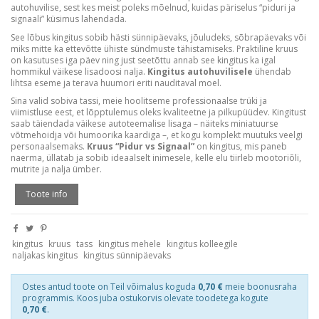
autohuvilise, sest kes meist poleks mõelnud, kuidas päriselus “piduri ja
signaali” küsimus lahendada.
See lõbus kingitus sobib hästi sünnipäevaks, jõuludeks, sõbrapäevaks või
miks mitte ka ettevõtte ühiste sündmuste tähistamiseks. Praktiline kruus
on kasutuses iga päev ning just seetõttu annab see kingitus ka igal
hommikul väikese lisadoosi nalja.
Kingitus autohuvilisele
ühendab
lihtsa eseme ja terava huumori eriti nauditaval moel.
Sina valid sobiva tassi, meie hoolitseme professionaalse trüki ja
viimistluse eest, et lõpptulemus oleks kvaliteetne ja pilkupüüdev. Kingitust
saab täiendada väikese autoteemalise lisaga – näiteks miniatuurse
võtmehoidja või humoorika kaardiga –, et kogu komplekt muutuks veelgi
personaalsemaks.
Kruus “Pidur vs Signaal”
on kingitus, mis paneb
naerma, üllatab ja sobib ideaalselt inimesele, kelle elu tiirleb mootoriõli,
mutrite ja nalja ümber.
Toote info
kingitus
kruus
tass
kingitus mehele
kingitus kolleegile
naljakas kingitus
kingitus sünnipäevaks
Ostes antud toote on Teil võimalus koguda
0,70 €
meie boonusraha
programmis. Koos juba ostukorvis olevate toodetega kogute
0,70 €
.