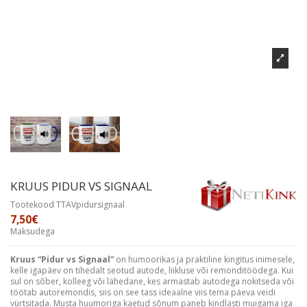
KRUUS PIDUR VS SIGNAAL
Tootekood
TTAVpidursignaal
7,50€
Maksudega
Kruus “Pidur vs Signaal”
on humoorikas ja praktiline kingitus inimesele,
kelle igapäev on tihedalt seotud autode, liikluse või remonditöödega. Kui
sul on sõber, kolleeg või lähedane, kes armastab autodega nokitseda või
töötab autoremondis, siis on see tass ideaalne viis tema päeva veidi
vürtsitada. Musta huumoriga kaetud sõnum paneb kindlasti muigama iga