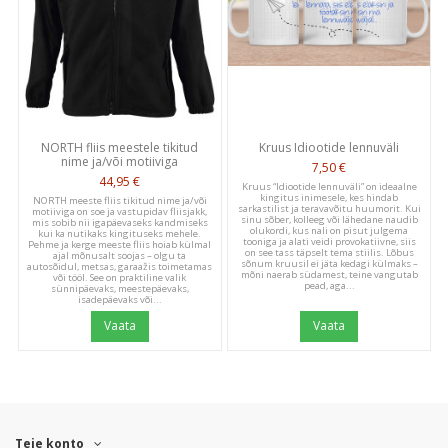
We’re looking for stars!
Let us know what you think
NORTH fliis meestele tikitud
Kruus Idiootide lennuväli
Be the first to write a
nime ja/või motiiviga
7,50 €
review!
44,95 €
Kruus “Idiootide lennuväli” on ideaalne
kingitus inimesele, kes hindab
NORTH meeste fliis tikitud nime ja/või
sarkastilist ja teravavõitu huumorit. Kui
motiiviga on soe ja vastupidav fliisjakk,
sinu sõber, kolleeg või lähedane naudib
mis sobib nii igapäevaseks kandmiseks
olukordi, kus nali on pisut julgema
kui ka nutikaks kingituseks mehele.
tooniga ja alati veidi provokatiivne, siis
Pehme ja kerge meeste fliis hoiab külmal
on see tass täpselt tema stiilis. Lõbus
ajal mõnusalt soojas – olgu ta
sõnum kruusil ei jäta kedagi külmaks –
autosõidul, metsas, garaažis toimetamas
mõni naerab südamest, teine vangutab
või tööl. See on praktiline valik
pead, aga...
sünnipäevaks, meestepäevaks,
isadepäevaks või...
Vaata
Vaata
Teie konto