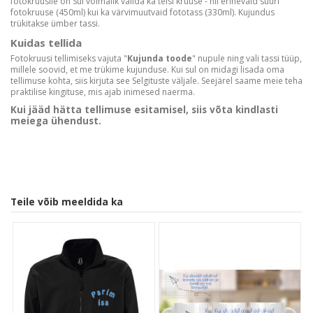
fotokruusile on Sul võimalik valida ka teisi kruuse - nii erinevaid suuri
fotokruuse (450ml) kui ka värvimuutvaid fototass (330ml). Kujundus
trükitakse ümber tassi.
Kuidas tellida
Fotokruusi tellimiseks vajuta "
Kujunda toode
" nupule ning vali tassi tüüp,
millele soovid, et me trükime kujunduse. Kui sul on midagi lisada oma
tellimuse kohta, siis kirjuta see Selgituste väljale. Seejärel saame meie teha
praktilise kingituse, mis ajab inimesed naerma.
Kui jääd hätta tellimuse esitamisel, siis võta kindlasti
meiega ühendust.
Teile võib meeldida ka
Customer Reviews