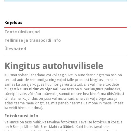
Kirjeldus
Toote üksikasjad
Tellimise ja transpordi info
Ülevaated
Kingitus autohuvilisele
Kui sinu sõber, lähedane või kolleeg huvitub autodest ning tema töö on
seotud autode remondiga ning vajad talle praktilist kingitust, mis on
samas ka paraja koguse huumoriga vürtsitatud, siis vali meie toodete
hulgast
kruus Pidur vs Signaal
. See tass on super kingitus jõuludeks,
sünnipäevaks või sõbrapäevaks, samuti on see hea kink firma ühisüritusi
tähistama. Kujundus on juba valmis tehtud, sina vali välja õige tass ja
edasi teeme meie kingituse, mis paneb naerma (ja mõne inimese ilmselt
ka veidi hirmu tundma).
Fotokruusi info
Vaikimisi on tassi valikuks tavaline fotokruus. Tavalise fotokruusi kõrgus
on
9,5
cm ja läbimõõt
8
cm. Maht ca
330
ml. Kuid lisaks tavalisele