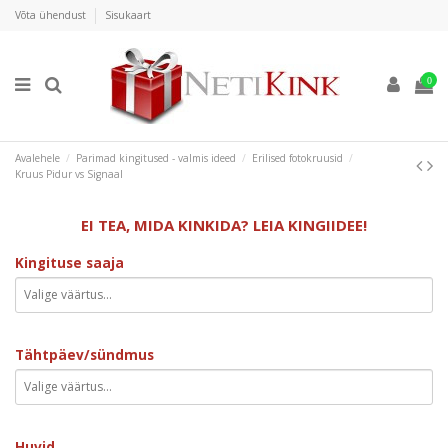
Võta ühendust
Sisukaart
0
Avalehele
Parimad kingitused - valmis ideed
Erilised fotokruusid
Kruus Pidur vs Signaal
EI TEA, MIDA KINKIDA? LEIA KINGIIDEE!
Kingituse saaja
Tähtpäev/sündmus
Huvid